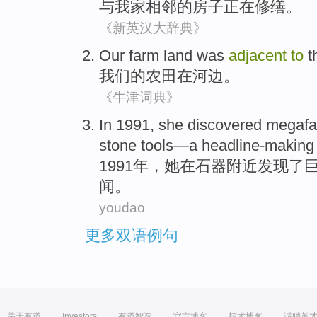
与
我家
相邻
的房子
正在
修缮。
《新英汉大辞典》
Our
farm land was
adjacent
to
t
我们
的
农田
在
河边
。
《牛津词典》
In
1991,
she
discovered
megafa
stone
tools—
a headline-making
1991年，
她
在
石器
附近
发现了
闻。
youdao
更多双语例句
关于有道
Investors
有道智选
官方博客
技术博客
诚聘英