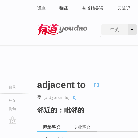
词典
翻译
有道精品课
云笔记
中英
有道 - 网易旗下搜索
adjacent to
目录
美
[əˈdʒeɪsnt tu]
释义
邻近的；毗邻的
例句
网络释义
专业释义
go
top