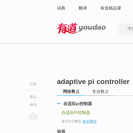
词典
翻译
有道精品课
中
有道 - 网易旗下搜索
adaptive pi controller
目录
网络释义
专业释义
释义
自适应pi控制器
例句
自适应PI控制器
基于8个网页
-
相关网页
go
top
短语