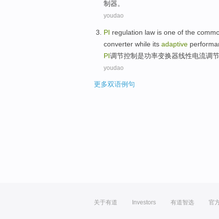
制器。
youdao
PI
regulation
law
is
one
of
the
comm
converter
while
its
adaptive
performa
PI
调节控制
是
功率
变换器
线性
电流
调
youdao
更多双语例句
关于有道
Investors
有道智选
官