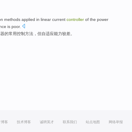
on
methods
applied in
linear
current
controller
of the
power
nce
is poor
.
节器
的
常用
控制
方法
，
但
自
适应
能力
较差。
方博客
技术博客
诚聘英才
联系我们
站点地图
网络举报