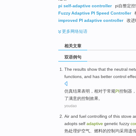
pi self-adaptive controller
pi自整定控
Fuzzy Adaptive PI Speed Controller
improved PI adaptive controller
改进
更多
网络短语
相关文章
双语例句
The
results
show that
the
neutral
net
functions
, and
has better
control
effe
仿真
结果
表明
，
相对
于常规
PI
控制器
了
满意
的
控制
效果
。
youdao
Air
and
fuel
controlling
of this stove
ar
adopts
self
adaptive
genetic
fuzzy
con
热处理
炉
空气
、
燃料
的
控制
均
采用
遗