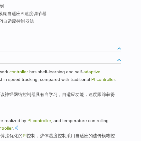
制
模糊自适应PI速度调节器
PI自适应控制器法
work
controller
has
shelf-learning
and
self-
adaptive
ct
in
speed
tracking
,
compared
with traditional
PI
controller
.
，
该
神经
网络
控制器
具有
自
学习
，自适应
功能
，
速度
跟踪
获得
e realized by
PI
controller
, and
temperature
controlling
troller
.
传
算法优化的
PI
控制
，炉体
温度
控制采用
自
适应的遗传模糊控