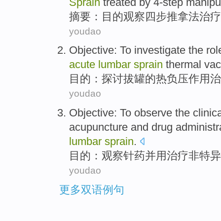
Sprain
treated by 4-step manipu
摘要
：
目的
观察
四步
推拿
法
治疗
youdao
Objective
:
To investigate
the
rol
acute
lumbar
sprain
thermal
va
目的
：
探讨
拔罐
的
热
负压
作用
治
youdao
Objective
:
To observe
the
clinic
acupuncture
and
drug administr
lumbar
sprain
.
目的
：
观察
针
药
并用治疗
非特异
youdao
更多双语例句