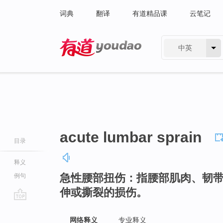
词典
翻译
有道精品课
云笔记
中英
有道 - 网易旗下搜索
acute lumbar sprain
目录
释义
急性腰部扭伤：指腰部肌肉、韧
例句
伸或撕裂的损伤。
go
top
网络释义
专业释义