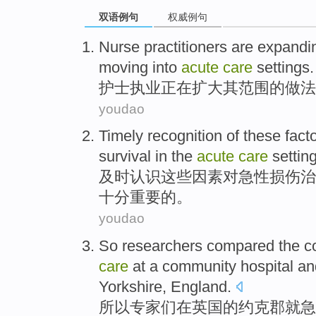
双语例句
权威例句
Nurse
practitioners
are
expandi
moving into
acute
care
settings
.
护士
执业
正在
扩大
其
范围
的
做法
youdao
Timely
recognition
of
these
fact
survival
in
the
acute
care
setting
及时
认识
这些
因素
对
急性损伤
治
十分重要
的。
youdao
So
researchers
compared
the
co
care
at
a
community
hospital
an
Yorkshire
,
England
.
所以
专家们
在
英国
的
约克
郡就
急