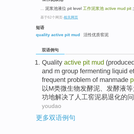
... 泥浆池液位 pit level
工作泥浆池
active mud pit
土
基于62个网页
-
相关网页
短语
quality active pit mud
活性优质窖泥
双语例句
Quality
active
pit
mud
(
produce
and m group
fermenting
liquid
e
frequent
problem
of
manmade
p
以
M
类
微生物
发酵
泥
、
发酵液
等
功
地
解决
了
人工
窖泥
易退化
的
问
youdao
更多双语例句