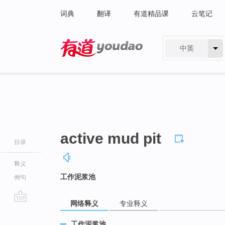
词典
翻译
有道精品课
云笔记
中英
有道 - 网易旗下搜索
active mud pit
目录
释义
工作泥浆池
例句
网络释义
专业释义
go
top
工作泥浆池