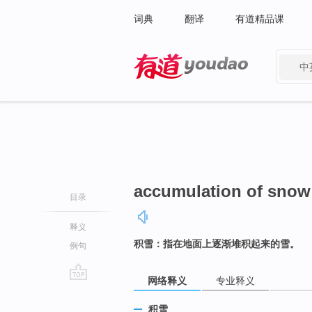
词典
翻译
有道精品课
中
有道 - 网易旗下搜索
accumulation of snow
目录
释义
积雪：指在地面上逐渐堆积起来的雪。
例句
网络释义
专业释义
go
top
积雪