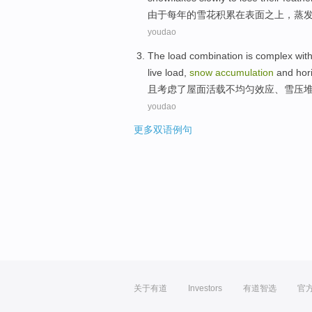
由于
每年
的
雪花
积累
在
表面之上
，
蒸
youdao
The
load
combination
is
complex
wit
live
load,
snow
accumulation
and
hor
且
考虑了
屋面
活
载
不均匀
效应
、
雪
压
youdao
更多双语例句
关于有道
Investors
有道智选
官