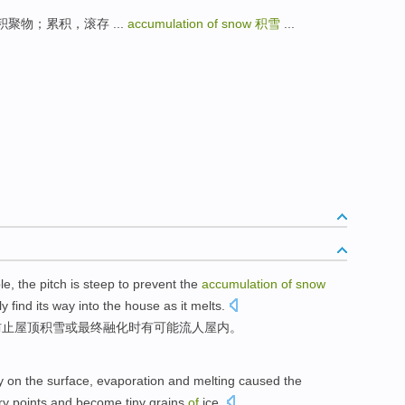
堆积；积聚物；累积，滚存 ...
accumulation of snow
积雪
...
le
, the pitch
is
steep
to
prevent
the
accumulation
of
snow
ly
find
its way into the house as it
melts
.
防止
屋顶
积雪
或
最终
融化时有
可能
流
人屋内
。
y
on the
surface
,
evaporation
and
melting
caused
the
ry
points
and
become
tiny
grains
of
ice.