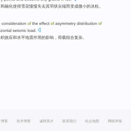
发
和
融化
使得
雪花
慢慢
失去
其
羽状
尖端
而
变成
微小
的
冰粒
。
h consideration
of
the
effect
of
asymmetry distribution
of
izontal
seismic
load
.
堆积
效应
和
水平
地震作用
的
影响，
荷载
组合
复杂
。
方博客
技术博客
诚聘英才
联系我们
站点地图
网络举报