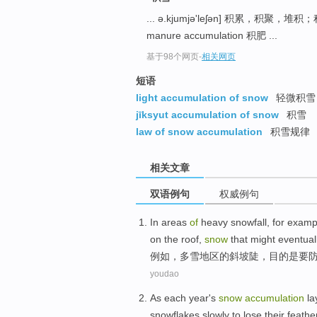
... ə.kjumjə'leʃən] 积累，积聚，
manure accumulation 积肥 ...
基于98个网页
-
相关网页
短语
light accumulation of snow
轻微积雪
jīksyut accumulation of snow
积雪
law of snow accumulation
积雪规律
相关文章
双语例句
权威例句
In
areas
of
heavy snowfall
,
for examp
on the roof
,
snow
that
might
eventual
例如
，多
雪
地区
的
斜坡陡
，目的
是
要
youdao
As
each year
's
snow
accumulation
la
snowflakes
slowly
to
lose
their
feathe