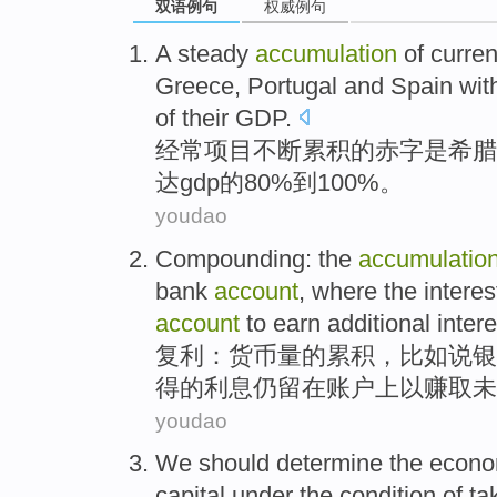
双语例句
权威例句
A
steady
accumulation
of
curren
Greece
,
Portugal
and
Spain
wit
of
their GDP
.
经常
项目
不断
累积
的
赤字是
希腊
达
gdp
的80%到100%。
youdao
Compounding
:
the
accumulatio
bank
account
,
where
the
interes
account
to
earn
additional
intere
复利
：货币量
的
累积
，
比如说
银
得的
利息
仍
留在账户上
以
赚取
未
youdao
We should
determine
the
econo
capital
under
the
condition
of ta