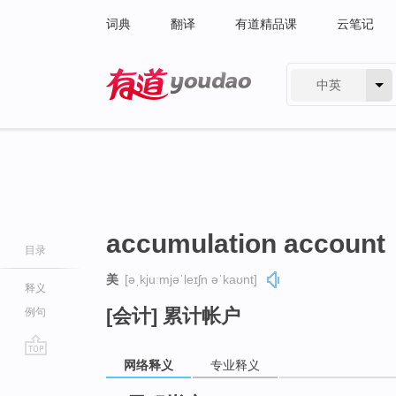
词典
翻译
有道精品课
云笔记
中英
有道 - 网易旗下搜索
accumulation account
目录
美
[əˌkjuːmjəˈleɪʃn əˈkaʊnt]
释义
[会计] 累计帐户
例句
网络释义
专业释义
go
top