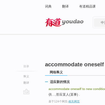
词典
翻译
有道精品课
中
有道 - 网易旗下搜索
accommodate oneself 
目录
网络释义
释义
适应新的情况
翻译
accommodate oneself to new conditio
供…,答应某人(某事) .
go
基于124个网页
-
相关网页
top