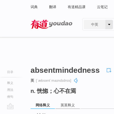
词典
翻译
有道精品课
云笔记
中英
有道 - 网易旗下搜索
absentmindedness
目录
英
[ˈæbsəntˈmaɪndɪdnɪs]
释义
n. 恍惚；心不在焉
用法
例句
网络释义
英英释义
go