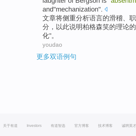
laughter
of
Bergson
is
"
absentm
and"
mechanization
".
文章
将
侧重
分析
语言
的
滑稽、
职
分，以此
说明
柏格森
笑
的
理论
的
化
”。
youdao
更多双语例句
关于有道
Investors
有道智选
官方博客
技术博客
诚聘英