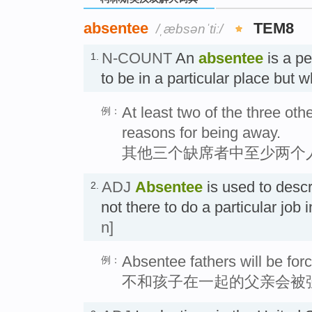
absentee
TEM8
/ˌæbsənˈtiː/
N-COUNT
An
absentee
is a p
1.
to be in a particular place but
At least two of the three oth
例：
reasons for being away.
其他三个缺席者中至少两个
ADJ
Absentee
is used to desc
2.
not there to do a particular j
n]
Absentee fathers will be forc
例：
不和孩子在一起的父亲会被