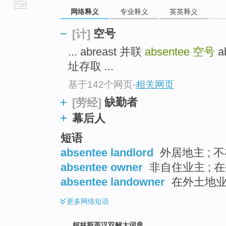
网络释义
专业释义
英英释义
go
top
空号
[计]
... abreast 并联
absentee
空号
a
址存取 ...
基于142个网页
-
相关网页
缺勤者
[劳经]
幕后人
短语
absentee landlord
外居地主 ; 不
absentee owner
非自住业主 ; 
absentee landowner
在外土地业
更多
网络短语
柯林斯英汉双解大词典