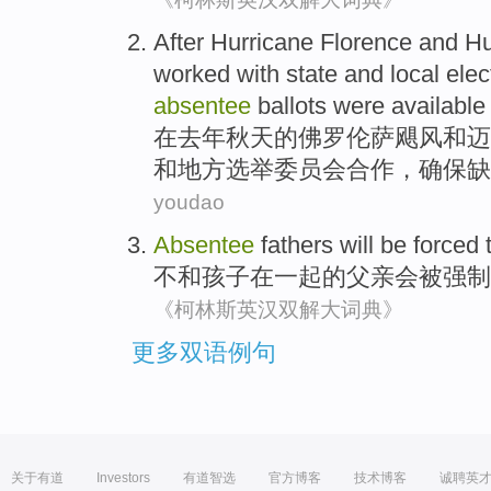
After
Hurricane
Florence
and
Hu
worked
with
state
and
local
elec
absentee
ballots
were available 
在
去年
秋天
的
佛罗伦萨
飓风
和
迈
和
地方
选举
委员会
合作，
确保
缺
youdao
Absentee
fathers
will
be
forced
不和孩子在一起
的
父亲
会
被
强制
《柯林斯英汉双解大词典》
更多双语例句
关于有道
Investors
有道智选
官方博客
技术博客
诚聘英