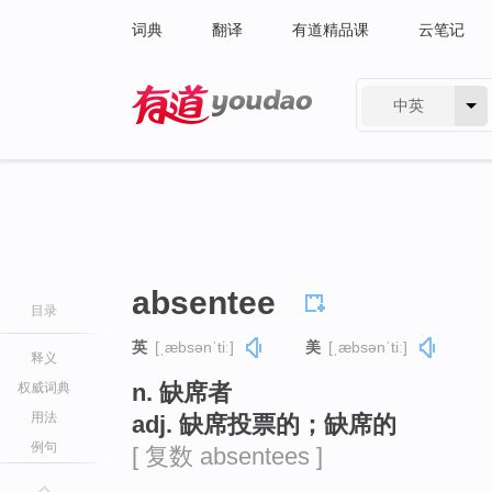
词典
翻译
有道精品课
云笔记
中英
有道 - 网易旗下搜索
absentee
目录
英
[ˌæbsənˈtiː]
美
[ˌæbsənˈtiː]
释义
n. 缺席者
权威词典
用法
adj. 缺席投票的；缺席的
例句
[ 复数 absentees ]