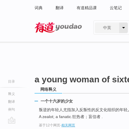
词典
翻译
有道精品课
云笔记
中英
有道 - 网易旗下搜索
a young woman of sixt
目录
网络释义
释义
一个十六岁的少女
翻译
例句
叛逆的年轻人尤指加入反叛性的反文化组织的年轻
A zealot; a fanatic.狂热者；盲信者 .
基于12个网页
-
相关网页
go