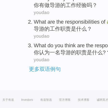
你
有
做
导游
的
工作经验
吗？
youdao
What
are
the
responsibilities
of
导游
的
工作职责
是
什么
？
youdao
What
do
you
think
are
the
respon
你
认为
一
名
导游
的
职责
是
什么
?
youdao
更多双语例句
关于有道
Investors
有道智选
官方博客
技术博客
诚聘英