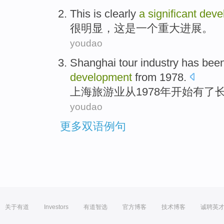
This
is
clearly
a
significant
deve
很明显
，
这
是
一个
重大
进展
。
youdao
Shanghai
tour industry
has
bee
development
from
1978.
上海
旅游业
从
1978年开始
有
了
youdao
更多双语例句
关于有道
Investors
有道智选
官方博客
技术博客
诚聘英