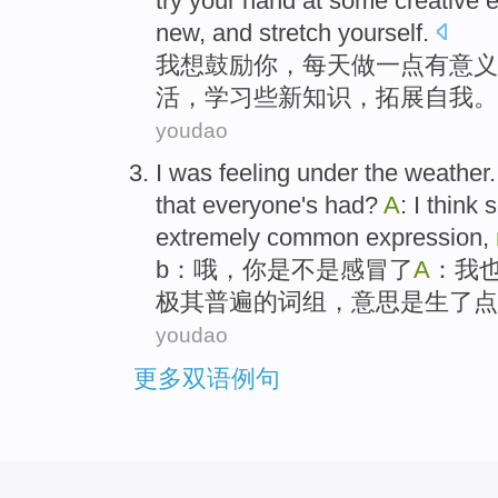
try
your hand at
some
creative 
new
, and
stretch
yourself
.
我
想
鼓励
你
，
每天
做
一点
有
意义
活
，
学习
些新知识，
拓展
自我
。
youdao
I
was feeling
under the weather
that everyone
's
had?
A
: I
think
s
extremely
common
expression
,
b
：
哦
，
你
是不是
感冒
了
A
：
我
极其
普遍
的
词组
，
意思
是
生了点
youdao
更多双语例句