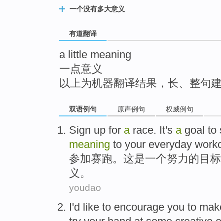
top
一个没有多大意义
有道翻译
a little meaning
一点意义
以上为机器翻译结果，长、整句
双语例句
原声例句
权威例句
Sign up for
a
race
.
It
's
a
goal
to 
meaning
to
your everyday
work
参加
赛跑
。
这
是
一
个
努力
的
目标
义
。
youdao
I
'd like to
encourage
you
to
mak