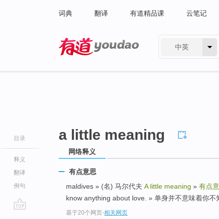
词典
翻译
有道精品课
云笔记
中英
有道 - 网易旗下搜索
a little meaning
目录
网络释义
释义
有点意思
翻译
例句
maldives » (名) 马尔代夫
A little meaning
»
有点
know anything about love. » 单身并不意味
基于20个网页
-
相关网页
go