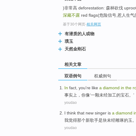
)非常高 deforestation: 森林砍伐 uproot 
深藏不露
red flags(危险信号,惹人生气的事) 
基于30个网页
-
相关网页
有潜质的人或物
璞玉
天然金刚石
相关文章
双语例句
权威例句
In
fact
,
you're
like
a
diamond
in
the
r
事实上
，
你
像‘
一
颗未经
加工
的
宝石。’
youdao
I
think
that
new
singer
is
a
diamond
i
我
觉得
那个
新
歌手
是
块
未经雕琢
的
玉
youdao