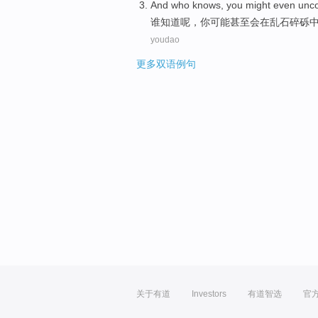
And who
knows
,
you
might
even
unc
谁
知道呢
，
你
可能
甚至
会在
乱石
碎砾
youdao
更多双语例句
关于有道
Investors
有道智选
官