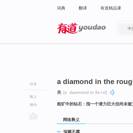
词典
翻译
有道精品课
中
有道 - 网易旗下搜索
a diamond in the rou
目录
美
[ə ˈdaɪəmənd ɪn ðə rʌf]
释义
粗犷中的钻石：指一个潜力巨大但尚未被
例句
网络释义
go
top
深藏不露