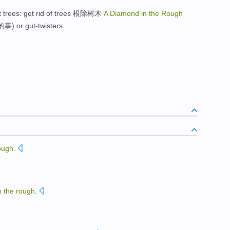
trees: get rid of trees 根除树木
A Diamond in the Rough
or gut-twisters.
ough
.
n
the
rough
.
。