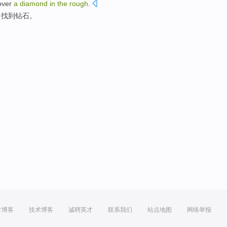
over
a
diamond
in
the
rough
.
中找到
钻石
。
方博客
技术博客
诚聘英才
联系我们
站点地图
网络举报