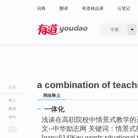
词典
翻译
有道精品课
云笔记
中英
有道 - 网易旗下搜索
a combination of teach
目录
网络释义
释义
一体化
翻译
例句
浅谈在高职院校中情景式教学的
文--中华励志网 关键词：情景式
go
[gap=514]Key words:situational