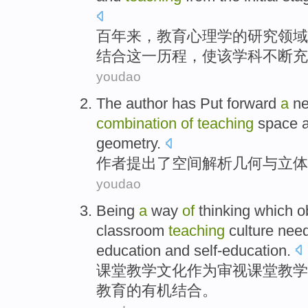
百年
来
，
教育
心理学
的
研究
领域
结合
这
一历程
，使
该
学科不断充
youdao
The author
has
Put forward
a
n
combination
of
teaching
space
geometry.
作者
提出
了
空间
解析
几何
与
立体
youdao
Being
a
way
of
thinking
which o
classroom
teaching
culture
nee
education
and
self-education
.
课堂
教学
文化
作为
审视课堂教学
教育的有机
结合
。