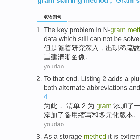
gram staining method
,
Gram s
双语例句
The key problem
in
N-
gram
met
data
which
still can not be
solv
但是随着研究深入，出现
稀疏
数
重建
清晰图像。
youdao
To that end
,
Listing
2
adds
a
plu
both
alternate
abbreviations
an
为此
，
清单
2
为
gram
添加
了
添加了
备用
缩写
和
多元化
版本
。
youdao
As
a
storage
method
it
is extre