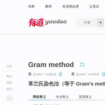
词典
翻译
有道精品课
云笔记
中英
有道 - 网易旗下搜索
Gram method
目录
英
[ɡræm ˈmeθəd]
美
[ɡræm ˈmeθəd]
释义
革兰氏染色法（等于 Gram's met
用法
例句
网络释义
专业释义
英英释义
go