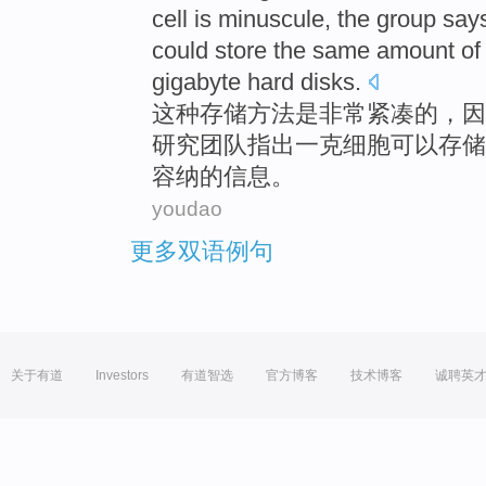
cell
is
minuscule
,
the
group
says
could
store
the same amount
of
gigabyte
hard disks
.
这种
存储
方法
是
非常
紧凑
的
，
因
研究
团队
指出
一
克
细胞
可以
存储
容纳的
信息
。
youdao
更多双语例句
关于有道
Investors
有道智选
官方博客
技术博客
诚聘英