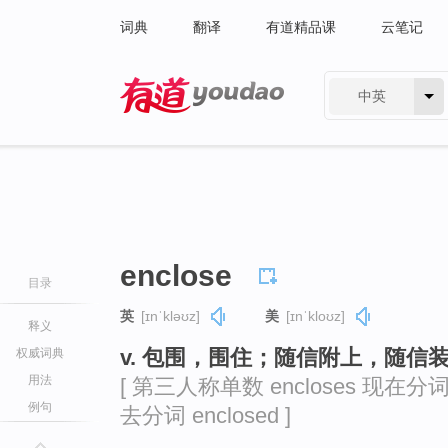
词典
翻译
有道精品课
云笔记
中英
有道 - 网易旗下搜索
enclose
目录
英
[ɪnˈkləʊz]
美
[ɪnˈkloʊz]
释义
v. 包围，围住；随信附上，随信
权威词典
用法
[ 第三人称单数 encloses 现在分词 e
例句
去分词 enclosed ]