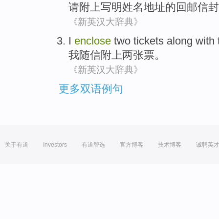
请
附上
写明
姓名地址的回邮信封
《新英汉大辞典》
I
enclose
two
tickets
along with t
我
随信附上
两
张票
。
《新英汉大辞典》
更多双语例句
关于有道
Investors
有道智选
官方博客
技术博客
诚聘英