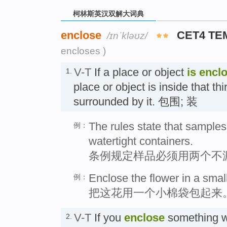
柯林斯英汉双解大词典
enclose
CET4 TE
/ɪnˈkləʊz/
encloses )
V-T
If a place or object
is encl
1.
place or object is inside that th
surrounded by it. 包围; 装
The rules state that sample
例：
watertight containers.
条例规定样品必须用两个不
Enclose the flower in a smal
例：
把这花用一个小棉袋包起来
V-T
If you
enclose
something wit
2.