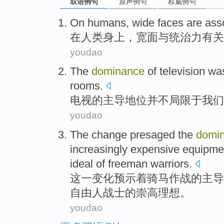
双语例句
原声例句
权威例句
On
humans
,
wide
faces
are ass
在
人类身上
，
宽
面
与
统治力有关
youdao
The
dominance
of
television
wa
rooms
.
电视
的
主导地位
并不
局限
于
我们
youdao
The
change
presaged
the
domi
increasingly
expensive
equipme
ideal
of
freeman
warriors
.
这
一
变化
预示
着
骑马
作战
的
主导
自由人战士
的
崇高
理想
。
youdao