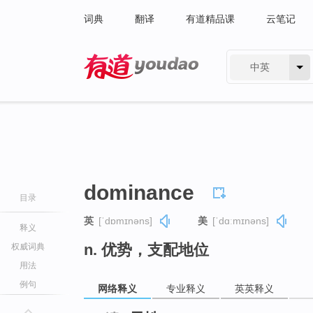
词典
翻译
有道精品课
云笔记
中英
有道 - 网易旗下搜索
dominance
目录
英
[ˈdɒmɪnəns]
美
[ˈdɑːmɪnəns]
释义
n. 优势，支配地位
权威词典
用法
例句
网络释义
专业释义
英英释义