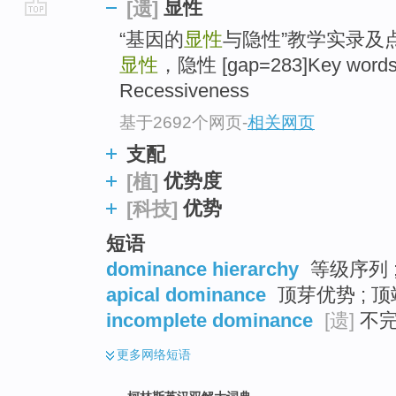
显性
[遗]
go
“基因的
显性
与隐性”教学实录及点
top
显性
，隐性 [gap=283]Key word
Recessiveness
基于2692个网页
-
相关网页
支配
优势度
[植]
优势
[科技]
短语
dominance hierarchy
等级序列 ;
apical dominance
顶芽优势 ; 顶
incomplete dominance
[遗]
不完
更多
网络短语