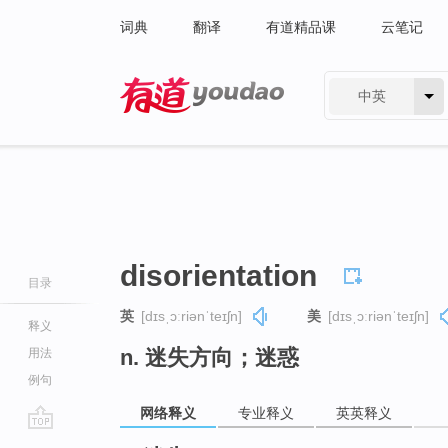
词典
翻译
有道精品课
云笔记
中英
有道 - 网易旗下搜索
disorientation
目录
英
[dɪsˌɔːriənˈteɪʃn]
美
[dɪsˌɔːriənˈteɪʃn]
释义
n. 迷失方向；迷惑
用法
例句
网络释义
专业释义
英英释义
go