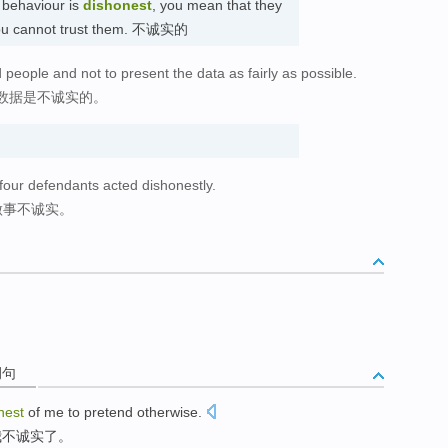
r behaviour is
dishonest
, you mean that they
t you cannot trust them. 不诚实的
 people and not to present the data as fairly as possible.
数据是不诚实的。
four defendants acted dishonestly.
做事不诚实。
例句
nest
of
me
to pretend otherwise
.
我
不诚实
了
。