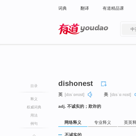
词典
翻译
有道精品课
中
有道 - 网易旗下搜索
dishonest
目录
英
[dɪsˈɒnɪst]
美
[dɪsˈɑːnɪst]
释义
adj. 不诚实的；欺诈的
权威词典
用法
网络释义
专业释义
英英
例句
不诚实的