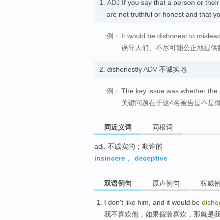
1.
ADJ
If you say that a person or thei
are not truthful or honest and tha
例：
It would be dishonest to mislead
误导人们、不尽可能公正地提供
2.
dishonestly
ADV
不诚实地
例：
The key issue was whether the 
关键问题在于这4名被告是不是
同近义词
同根词
adj. 不诚实的；欺诈的
insincere
,
deceptive
双语例句
原声例句
权威
I
don't
like
him
, and
it
would
be
disho
我
不
喜欢
他
，
如果
假装喜欢，
那
就是