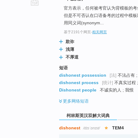
官方表示，任何被考官认为背模板的考
go
但是不可否认在口语备考的过程中模板
top
用同义词(synonym...
基于2191个网页
-
相关网页
欺诈
浅薄
不厚道
短语
dishonest possession
[法]
不法占有 ;
dishonest process
[统计]
不真实过程 
Dishonest people
不诚实的人 ; 我恨
更多
网络短语
柯林斯英汉双解大词典
dishonest
TEM4
/dɪsˈɒnɪst/