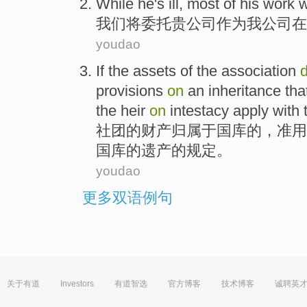
While he's
ill
, most
of
his
work
w
我们
将
委托
贵公司作为
我
公司
在
youdao
If
the
assets
of
the
association
provisions
on
an
inheritance
tha
the heir
on
intestacy apply with 
社团
的
财产
归属于国库
的
，准用
国库
的
遗产
的
规定
。
youdao
更多双语例句
关于有道
Investors
有道智选
官方博客
技术博客
诚聘英