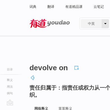
词典
翻译
有道精品课
云笔记
中英
有道 - 网易旗下搜索
devolve on
目录
释义
责任归属于：指责任或权力从一
用法
例句
织。
go
网络释义
英英释义