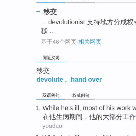
top
移交
... devolutionist 支持地方分成
移 ...
基于46个网页
-
相关网页
同近义词
移交
devolute
,
hand over
双语例句
权威例句
While
he
's ill
,
most
of
his
work
w
在
他
生病
期间，
他
的
大部分
工作
youdao