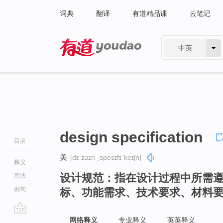
词典
翻译
有道精品课
云笔记
中英
有道 - 网易旗下搜索
design specification
目录
美
[dɪˈzaɪn ˌspesɪfɪˈkeɪʃn]
释义
设计规范：指在设计过程中所需
用法
例句
标、功能需求、技术要求、材料
go
网络释义
专业释义
英英释义