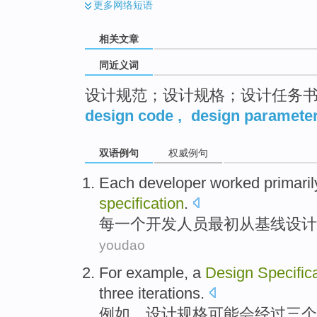
更多
网络短语
相关文章
同近义词
设计规范；设计规格；设计任务
design code
,
design paramete
双语例句
权威例句
Each
developer
worked
primaril
specification
.
每一个
开发
人员
最初
从
基线
设计
youdao
For example
, a
Design
Specific
three
iterations
.
例如
，
设计
规格
可能
会
经过
三个