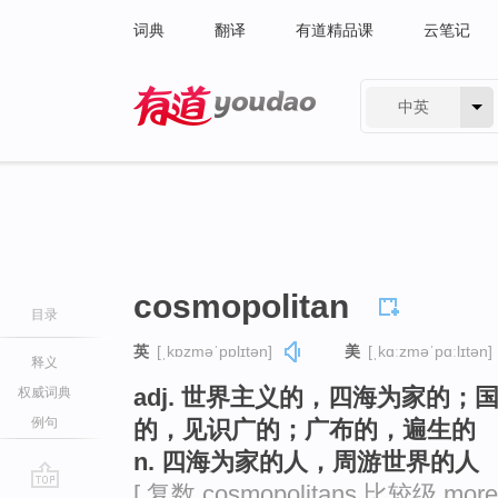
词典
翻译
有道精品课
云笔记
中英
有道 - 网易旗下搜索
cosmopolitan
目录
英
[ˌkɒzməˈpɒlɪtən]
美
[ˌkɑːzməˈpɑːlɪtən]
释义
adj. 世界主义的，四海为家的
权威词典
例句
的，见识广的；广布的，遍生的
n. 四海为家的人，周游世界的人
[ 复数 cosmopolitans 比较级 more