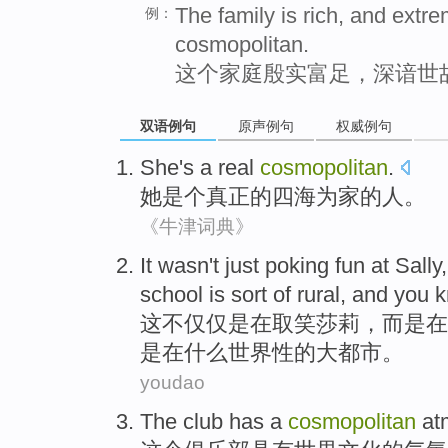
The family is rich, and extr
例：
cosmopolitan.
这个家庭殷实富足，深谙世
双语例句
原声例句
权威例句
She
's a
real
cosmopolitan
.
她
是个
真正的
四海为家的人
。
《牛津词典》
It
wasn't just
poking fun at
Sally
school
is
sort
of
rural, and you 
这
不仅仅
是在
取笑
莎莉
，
而是
在
是
在
什么
世界性
的
大都市。
youdao
The
club
has a
cosmopolitan
at