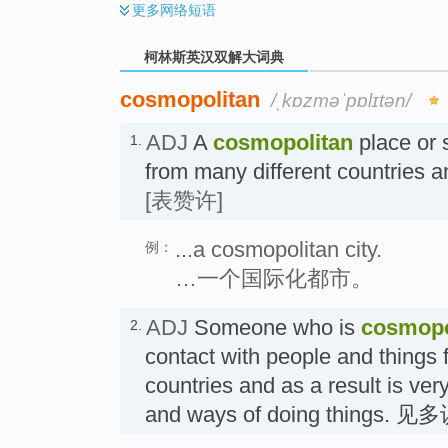
更多
网络短语
柯林斯英汉双解大词典
cosmopolitan
/ˌkɒzməˈpɒlɪtən/
ADJ
A
cosmopolitan
place or s
1.
from many different countrie
[表赞许]
...a cosmopolitan city.
例：
…一个国际化都市。
ADJ
Someone who is
cosmopo
2.
contact with people and things 
countries and as a result is ver
and ways of doing things.