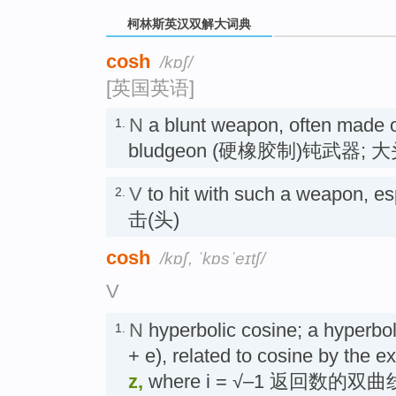
柯林斯英汉双解大词典
cosh
/kɒʃ/
[英国英语]
N
a blunt weapon, often made o
1.
bludgeon (硬橡胶制)钝武器; 
V
to hit with such a weapon,
2.
击(头)
cosh
/kɒʃ, ˈkɒsˈeɪtʃ/
V
N
hyperbolic cosine; a hyperbol
1.
+ e), related to cosine by the e
z,
where i = √–1 返回数的双