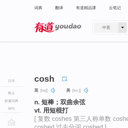
词典
翻译
有道精品课
云笔记
中英
有道 - 网易旗下搜索
cosh
目录
英
[kɒʃ]
美
[kɑːʃ]
释义
n. 短棒；双曲余弦
权威词典
例句
vt. 用短棍打
[ 复数 coshes 第三人称单数 cosh
coshed 过去分词 coshed ]