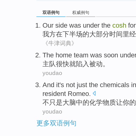
双语例句
权威例句
Our
side was under
the
cosh
for
我方
在下半场
的
大部分
时间里经
《牛津词典》
The home
team
was
soon
under
主队
很快就
陷入被动
。
youdao
And it
's not
just
the
chemicals
in
resident
Romeo
.
不
只是
大脑
中的
化学物质
让
你
的
youdao
更多双语例句