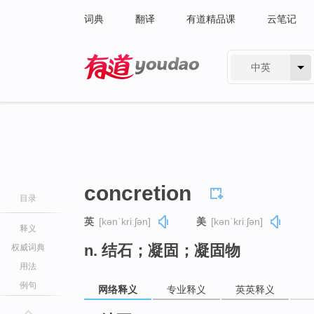
词典
翻译
有道精品课
云笔记
中英
有道 - 网易旗下搜索
concretion
目录
英
[kənˈkriːʃən]
美
[kənˈkriːʃən]
释义
n. 结石；凝固；凝固物
权威词典
用法
例句
网络释义
专业释义
英英释义