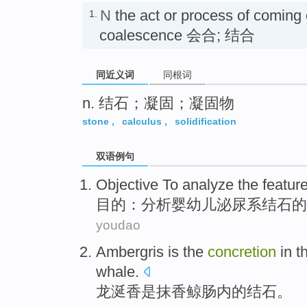
N
the act or process of coming 
1.
coalescence 会合; 结合
同近义词
同根词
n. 结石；凝固；凝固物
stone
,
calculus
,
solidification
双语例句
Objective To
analyze
the
featur
目的
：
分析
婴幼儿
泌尿系
结石
的
youdao
Ambergris
is
the
concretion
in t
whale.
龙涎香
是
抹香鲸
肠内
的
结石。