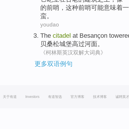
的
前哨
，这种前哨
可能
意味着一
蛮
。
youdao
The
citadel
at Besançon towere
贝
桑松
城堡高过河面。
《柯林斯英汉双解大词典》
更多双语例句
关于有道
Investors
有道智选
官方博客
技术博客
诚聘英