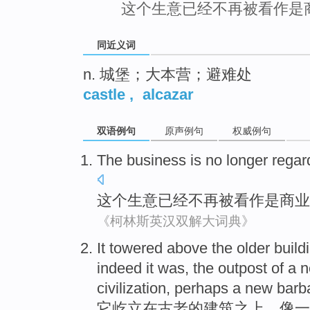
这个生意已经不再被看作是
同近义词
n. 城堡；大本营；避难处
castle
,
alcazar
双语例句
原声例句
权威例句
The
business
is
no longer
regar
这个
生意
已经
不再
被
看作是商业
《柯林斯英汉双解大词典》
It
towered
above
the
older
build
indeed it
was
,
the
outpost
of
a
n
civilization
, perhaps a new
barb
它
屹立
在
古老
的
建筑
之上
，
像
一