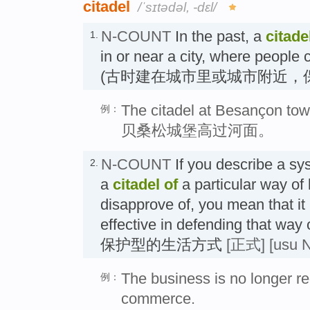
citadel
/ˈsɪtədəl, -dɛl/
N-COUNT
In the past, a
citade
1.
in or near a city, where people c
(古时建在城市里或城市附近，
The citadel at Besançon tow
例：
贝桑松城堡高过河面。
N-COUNT
If you describe a sy
2.
a
citadel
of
a particular way of 
disapprove of, you mean that it
effective in defending that w
保护型的生活方式
[正式]
[usu N
The business is no longer re
例：
commerce.