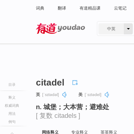
词典
翻译
有道精品课
云笔记
中英
有道 - 网易旗下搜索
citadel
目录
英
[ˈsɪtədəl]
美
[ˈsɪtədel]
释义
n. 城堡；大本营；避难处
权威词典
用法
[ 复数 citadels ]
例句
网络释义
专业释义
英英释义