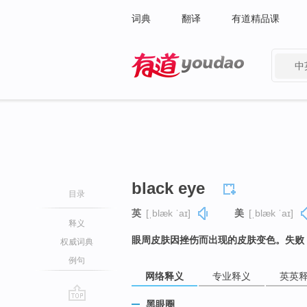
词典
翻译
有道精品课
中
有道 - 网易旗下搜索
black eye
目录
英
[ˌblæk ˈaɪ]
美
[ˌblæk ˈaɪ]
释义
眼周皮肤因挫伤而出现的皮肤变色。失败
权威词典
例句
网络释义
专业释义
英英
黑眼圈