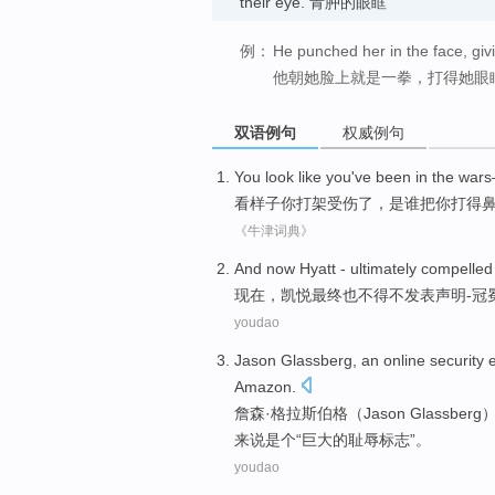
their eye. 青肿的眼眶
例：
He punched her in the face, giv
他朝她脸上就是一拳，打得她眼
双语例句
权威例句
You look like
you
've
been in
the wars
看样子
你
打架受伤
了
，是
谁
把
你打
得
《牛津词典》
And now
Hyatt -
ultimately
compelled
现在
，
凯悦
最终
也
不得不
发表
声明-冠
youdao
Jason
Glassberg
,
an
online
security
Amazon
.
詹森·格拉斯伯格（Jason
Glassberg
来说
是个
“
巨大
的耻辱标志”。
youdao