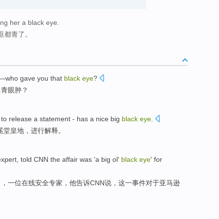
ing her a black eye.
眶都青了。
—
who
gave
you
that
black
eye
?
鼻
青眼肿？
 to
release a statement
-
has a nice big
black
eye
.
冕堂皇地，进行解释。
expert
,
told
CNN
the
affair
was
'
a
big
ol'
black
eye
'
for
），
一
位
在线
安全
专家
，
他告诉
CNN说
，
这
一
事件
对于
亚马逊