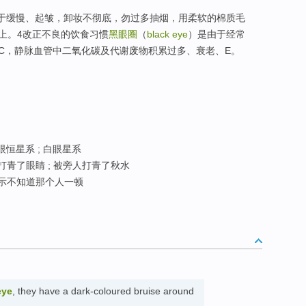
过于缓慢、起皱，卸妆不彻底，勿过多抽烟，用柔软的棉质毛
上。4改正不良的饮食习惯
黑眼圈
（
black eye
）是由于经常
C，静脉血管中二氧化碳及代谢废物积累过多、衰老、E。
 眼恒星系 ; 白眼星系
打青了眼睛 ; 被旁人打青了秋水
表示不知道那个人一顿
eye
, they have a dark-coloured bruise around