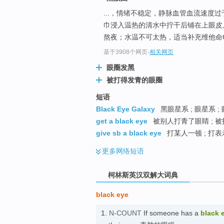
go
...，情绪不稳定，静脉血管血流速度
top
巾浸入温热的清水中拧干后铺在上眼皮
熬夜；水温不可太热，适当补充维他命
基于3908个网页
-
相关网页
眼圈发黑
被打得发青的眼圈
短语
Black Eye Galaxy
黑眼星系 ; 眼星系 ;
get a black eye
被别人打青了眼睛 ; 被
give sb a black eye
打某人一顿 ; 打
更多
网络短语
柯林斯英汉双解大词典
black eye
1.
N-COUNT
If someone has a
black 