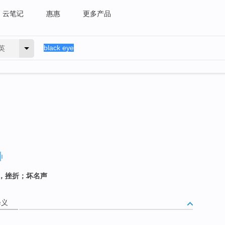
云笔记
惠惠
更多产品
英
，挫折；坏名声
释义