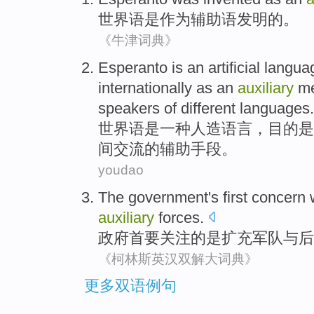
世界语
是
作为
辅助
语
发明
的。
《牛津词典》
Esperanto
is
an
artificial
langua
internationally
as an
auxiliary
m
speakers
of
different
languages
.
世界语
是
一种
人造
语言
，
目的
是
间
交流
的
辅助
手段
。
youdao
The government
's first
concern
auxiliary
forces
.
政府
首要
关注
的
是
扩充
军队
与
后
《柯林斯英汉双解大词典》
更多双语例句