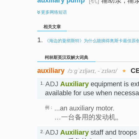
auxiliary pump
[机]
辅助泵 ; 辅泵
更多
网络短语
相关文章
1.
《海边的曼彻斯特》为什么能摘得奥斯卡最佳原
柯林斯英汉双解大词典
auxiliary
CE
/ɔːɡˈzɪljərɪ, -ˈzɪlərɪ/
ADJ
Auxiliary
equipment is ext
1.
available for use when nece
...an auxiliary motor.
例：
…一台备用的发动机。
ADJ
Auxiliary
staff and troops 
2.