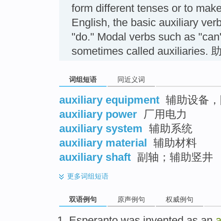
form different tenses or to make
English, the basic auxiliary ver
"do." Modal verbs such as "can"
sometimes called auxiliaries
词组短语
同近义词
auxiliary equipment
辅助设备，
auxiliary power
厂用电力
auxiliary system
辅助系统
auxiliary material
辅助材料
auxiliary shaft
副轴；辅助竖井
更多
词组短语
双语例句
原声例句
权威例句
Esperanto
was
invented
as an
a