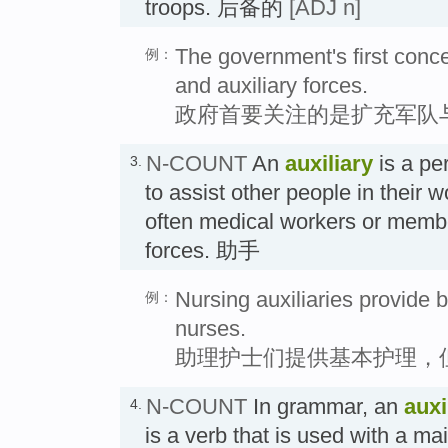
troops. 后备的
[ADJ n]
The government's first conc
例：
and auxiliary forces.
政府首要关注的是扩充军队
N-COUNT
An
auxiliary
is a pe
3.
to assist other people in their w
often medical workers or memb
forces. 助手
Nursing auxiliaries provide b
例：
nurses.
助理护士们提供基本护理，
N-COUNT
In grammar, an
auxi
4.
is a verb that is used with a ma