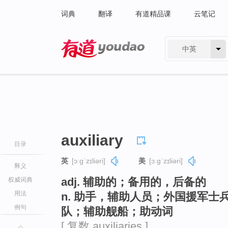
词典
翻译
有道精品课
云笔记
中英
有道 - 网易旗下搜索
auxiliary
目录
英
[ɔːɡˈzɪliəri]
美
[ɔːɡˈzɪliəri]
释义
adj. 辅助的；备用的，后备的
权威词典
用法
n. 助手，辅助人员；外国援军
例句
队；辅助舰船；助动词
[ 复数 auxiliaries ]