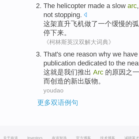
The
helicopter
made
a
slow
arc
not
stopping
.
这
架直升飞机
做了
一个
缓慢
的
弧
停下来。
《柯林斯英汉双解大词典》
That
's
one
reason
why
we
have
publication dedicated
to
the
nea
这
就是
我们
推出
Arc
的原因
之
而创造的
新
出版物
。
youdao
更多双语例句
关于有道
Investors
有道智选
官方博客
技术博客
诚聘英