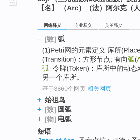
【名】 （Arc）（法）阿尔克（
go
top
网络释义
专业释义
英英释义
弧
[数]
(1)Petri网的元素定义 库所(Pla
(Transition)：方形节点; 有向
弧
(
弧
; 令牌(Token)：库所中
另一个库所。
基于3860个网页
-
相关网页
始祖鸟
圆弧
[数]
电弧
[物]
短语