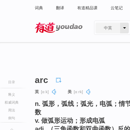
词典
翻译
有道精品课
云笔记
中英
有道 - 网易旗下搜索
arc
目录
英
[ɑːk]
美
[ɑːrk]
释义
n. 弧形，弧线；弧光，电弧；
权威词典
用法
数
例句
v. 做弧形运动；形成电弧
adj. （三角函数和双曲函数）反