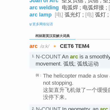
Joan of Arc
圣女贞德 ; 贞德 ; 
arc welding
电弧焊 ; 电弧焊接 ;
arc lamp
[电]
弧光灯 ;
[电]
弧灯 ;
更多
网络短语
柯林斯英汉双解大词典
arc
CET6 TEM4
/ɑːk/
N-COUNT
An
arc
is a smoothly
1.
movement. 弧线; 弧线运动
The helicopter made a slow 
例：
not stopping.
这架直升飞机做了一个缓慢
没停下来。
N-COUNT
In geometry, an
arc
2.