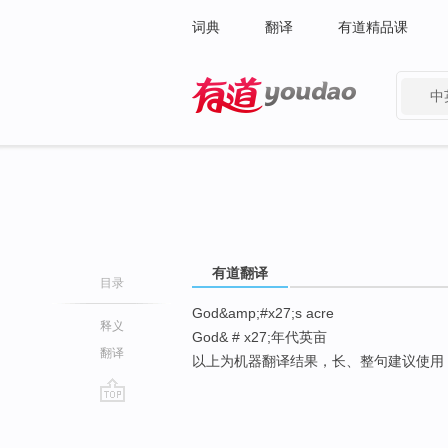
词典
翻译
有道精品课
中
有道 - 网易旗下搜索
有道翻译
目录
God&amp;#x27;s acre
释义
God& # x27;年代英亩
翻译
以上为机器翻译结果，长、整句建议使用
go
top