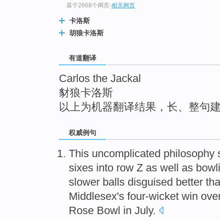
基于2668个网页
-
相关网页
top
卡洛斯
胡狼卡洛斯
有道翻译
Carlos the Jackal
豺狼卡洛斯
以上为机器翻译结果，长、整句
权威例句
This uncomplicated philosoph
sixes into row Z as well as bow
slower balls disguised better th
Middlesex's four-wicket win ov
Rose Bowl in July.