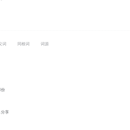
义词
同根词
词源
部份
…分享