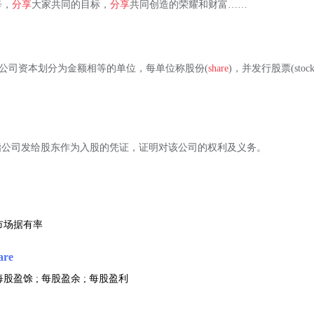
辛，
分享
大家共同的目标，
分享
共同创造的荣耀和财富……
ificate 把公司资本划分为金额相等的单位，每单位称股份(
share
)，并发行股票(stock 
s)： 指公司发给股东作为入股的凭证，证明对该公司的权利及义务。
 市场据有率
are
每股盈馀 ; 每股盈余 ; 每股盈利