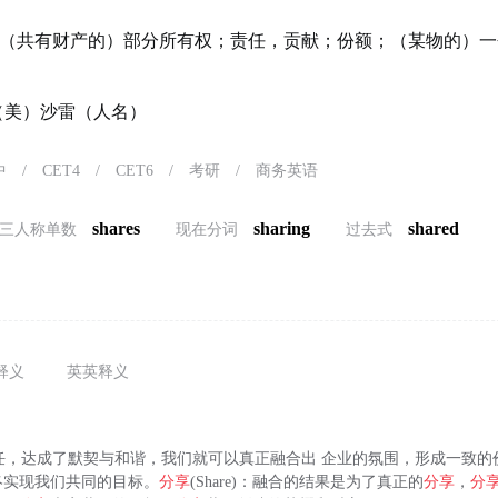
（共有财产的）部分所有权；责任，贡献；份额；（某物的）一
e）（美）沙雷（人名）
中
/
CET4
/
CET6
/
考研
/
商务英语
shares
sharing
shared
三人称单数
现在分词
过去式
释义
英英释义
与信任，达成了默契与和谐，我们就可以真正融合出 企业的氛围，形成一致
终实现我们共同的目标。
分享
(Share)：融合的结果是为了真正的
分享
，
分