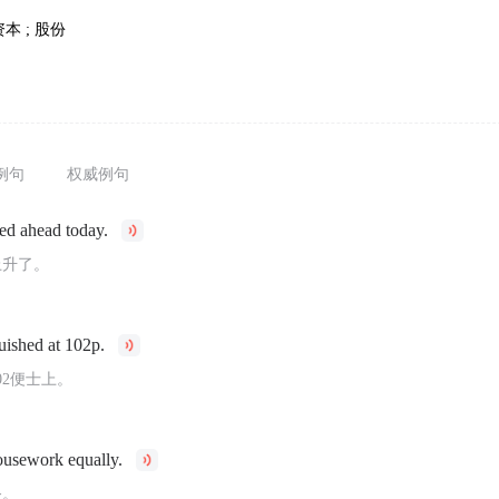
本 ; 股份
例句
权威例句
ed ahead today.
上升了。
uished at 102p.
02便士上。
ousework equally.
务。