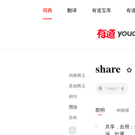
词典
翻译
有道宝库
有
share
词典释义
其他释义
英
/ ʃeə(r) /
例句
用法
简明
柯林斯
百科
v.
共享，合用；
诉，吐露