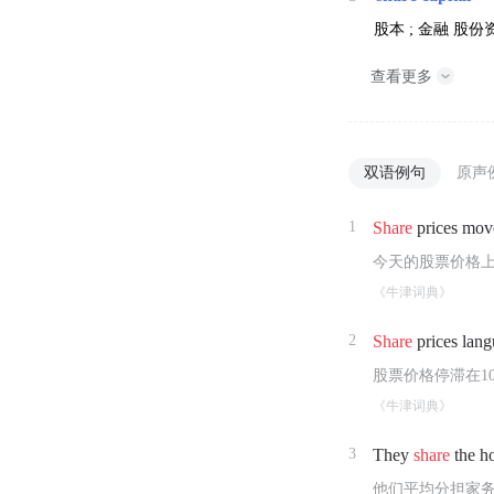
股本 ;
金融
股份资
查看更多
双语例句
原声
1
Share
prices mov
今天的股票价格
《牛津词典》
2
Share
prices lang
股票价格停滞在1
《牛津词典》
3
They
share
the h
他们平均分担家