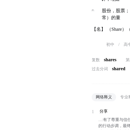
n.
股份，股票；
常）的量
【名】 （Shar
初中
/
高
shares
复数
第
shared
过去分词
网络释义
专业
1
分享
...:有了尊重
的行动步调，最