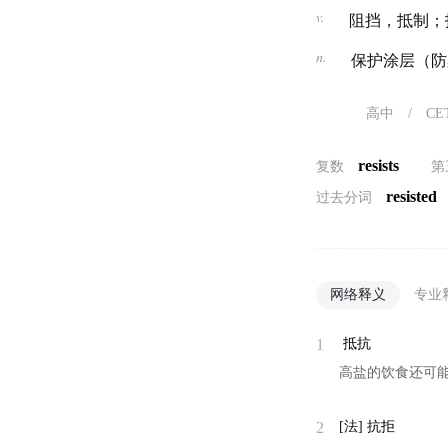
v.
阻挡，抵制；
n.
保护涂层（防
高中
/
CE
resists
复数
第
resisted
过去分词
网络释义
专业
1
抵抗
高盐的饮食还可能降低
2
[法]
抗拒