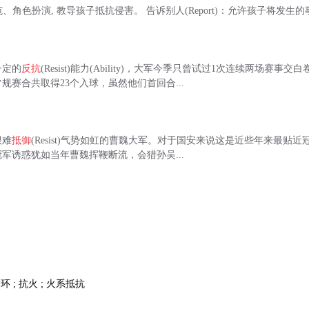
)：示范、角色扮演, 教导孩子抵抗侵害。 告诉别人(Report)：允许孩子将发
一定的
反抗
(Resist)能力(Ability)，大军今季只曾试过1次连续两场赛事
规赛合共取得23个入球，虽然他们首回合...
很难
抵御
(Resist)气势如虹的曹魏大军。对于国安来说这是近些年来最贴近冠军
军诱惑犹如当年曹魏挥鞭断流，会猎孙吴...
环 ; 抗火 ; 火系抵抗