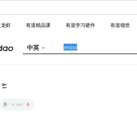
道龙虾
有道精品课
有道学习硬件
有道领世
中英
美
/ rɪˈzɪst /