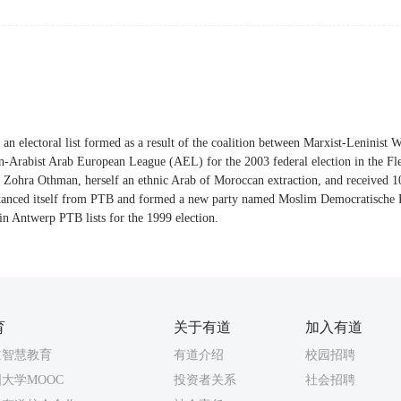
n electoral list formed as a result of the coalition between Marxist-Leninist 
-Arabist Arab European League (AEL) for the 2003 federal election in the 
Zohra Othman, herself an ethnic Arab of Moroccan extraction, and received 1
tanced itself from PTB and formed a new party named Moslim Democratische P
in Antwerp PTB lists for the 1999 election.
育
关于有道
加入有道
道智慧教育
有道介绍
校园招聘
大学MOOC
投资者关系
社会招聘