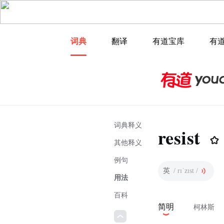
词典
翻译
有道宝库
有
词典释义
resist
其他释义
例句
英
/ rɪˈzɪst /
用法
百科
简明
柯林斯