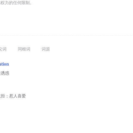
们权力的任何限制。
义词
同根词
词源
ation
住诱惑
抗拒；惹人喜爱