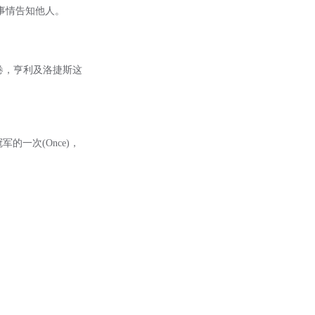
生的事情告知他人。
交白卷，亨利及洛捷斯这
的一次(Once)，