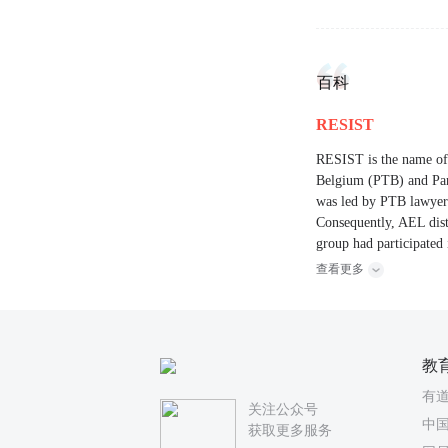
百科
RESIST
RESIST is the name of a
Belgium (PTB) and Pan
was led by PTB lawyer 
Consequently, AEL dis
group had participated 
查看更多
教
有
关注公众号
中国
获取更多服务