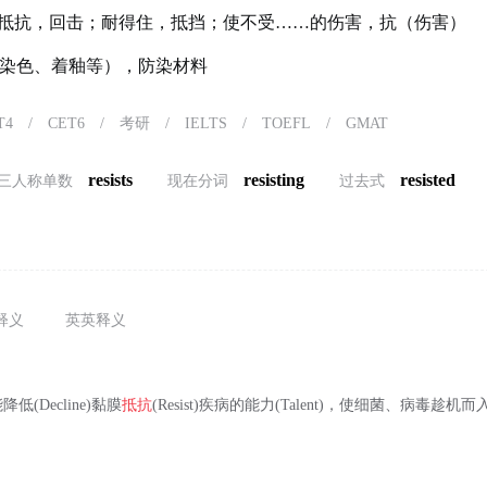
抵抗，回击；耐得住，抵挡；使不受……的伤害，抗（伤害）
染色、着釉等），防染材料
T4
/
CET6
/
考研
/
IELTS
/
TOEFL
/
GMAT
resists
resisting
resisted
三人称单数
现在分词
过去式
释义
英英释义
(Decline)黏膜
抵抗
(Resist)疾病的能力(Talent)，使细菌、病毒趁