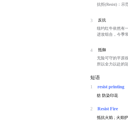
抗拒(Resist
3
反抗
纽约红牛依然有
进攻组合，今季常
4
抵御
无险可守的平原
所以全力以赴的冠
短语
1
resist printing
纺
防染印花
2
Resist Fire
抵抗火焰 ; 火焰护