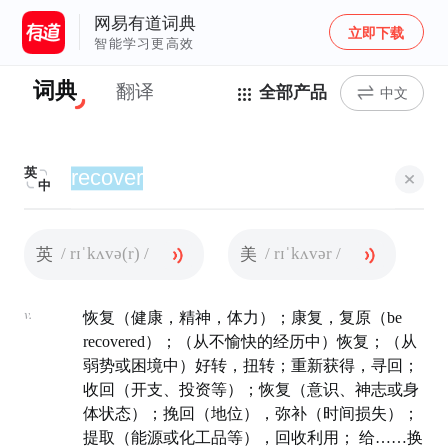
网易有道词典
立即下载
智能学习更高效
词典
翻译
全部产品
中文
英
中
/ rɪˈkʌvə(r) /
/ rɪˈkʌvər /
英
美
v.
恢复（健康，精神，体力）；康复，复原（be
recovered）；（从不愉快的经历中）恢复；（从
弱势或困境中）好转，扭转；重新获得，寻回；
收回（开支、投资等）；恢复（意识、神志或身
体状态）；挽回（地位），弥补（时间损失）；
提取（能源或化工品等），回收利用； 给……换