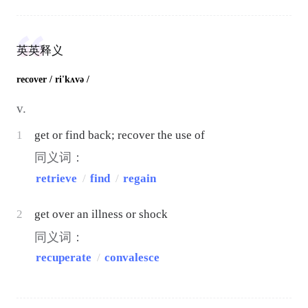
英英释义
recover
/ ri'kʌvə /
v.
1
get or find back; recover the use of
同义词：
retrieve
/
find
/
regain
2
get over an illness or shock
同义词：
recuperate
/
convalesce