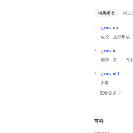
词典短语
同近
1
grow up
成长，逐渐形成
2
grow in
增加；在……方
3
grow old
变老
查看更多
百科