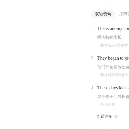
双语例句
原声
1
The economy con
经济持续增长。
《柯林斯英汉双解大
2
They began to
g
他们开始发展独
《柯林斯英汉双解大
3
These days kids
如今孩子们成长
《牛津词典》
查看更多