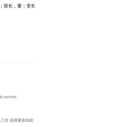
；留长，蓄；变长
th nutrient
快三倍 选择要添加的