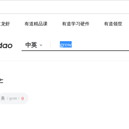
道龙虾
有道精品课
有道学习硬件
有道领世
中英
美
/ ɡroʊ /