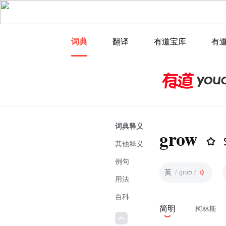
词典
翻译
有道宝库
有
词典释义
grow
其他释义
例句
英
/ ɡrəʊ /
用法
百科
简明
柯林斯