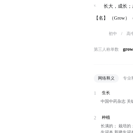
v.
长大，成长；
【名】 （Grow
初中
/
高
grow
第三人称单数
网络释义
专业
1
生长
中国中药杂志 关
2
种植
长满的； 栽培的；
生词本 新建生词本