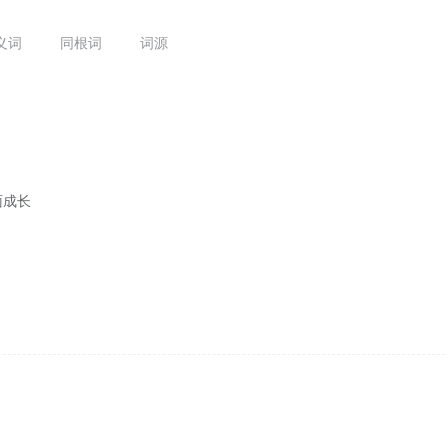
义词
同根词
词源
面成长