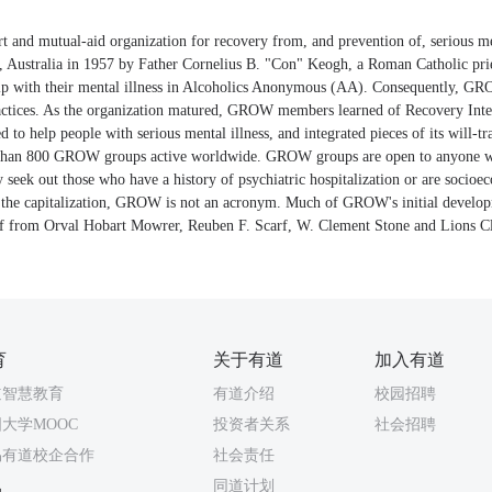
 and mutual-aid organization for recovery from, and prevention of, serious 
 Australia in 1957 by Father Cornelius B. "Con" Keogh, a Roman Catholic prie
elp with their mental illness in Alcoholics Anonymous (AA). Consequently, G
actices. As the organization matured, GROW members learned of Recovery Inte
ed to help people with serious mental illness, and integrated pieces of its will-t
than 800 GROW groups active worldwide. GROW groups are open to anyone wh
y seek out those who have a history of psychiatric hospitalization or are socioe
e the capitalization, GROW is not an acronym. Much of GROW's initial devel
of from Orval Hobart Mowrer, Reuben F. Scarf, W. Clement Stone and Lions Cl
育
关于有道
加入有道
道智慧教育
有道介绍
校园招聘
大学MOOC
投资者关系
社会招聘
易有道校企合作
社会责任
同道计划