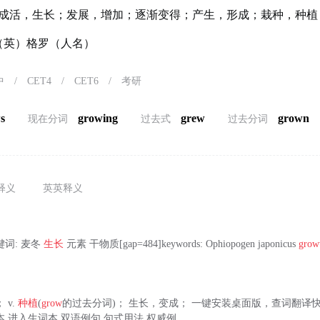
成活，生长；发展，增加；逐渐变得；产生，形成；栽种，种植
）（英）格罗（人名）
中
/
CET4
/
CET6
/
考研
s
growing
grew
grown
现在分词
过去式
过去分词
释义
英英释义
键词: 麦冬
生长
元素 干物质[gap=484]keywords: Ophiopogen japonicus
grow
 v.
种植
(
grow
的过去分词)； 生长，变成； 一键安装桌面版，查词翻译
 进入生词本 双语例句 句式用法 权威例...