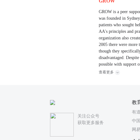
GROW
GROW is a peer support
was founded in Sydney,
patients who sought h
AA's principles and pr
organization also creat
2005 there were more 
though they specificall
disadvantaged. Despit
possible with support 
查看更多
教
有
关注公众号
中国
获取更多服务
网