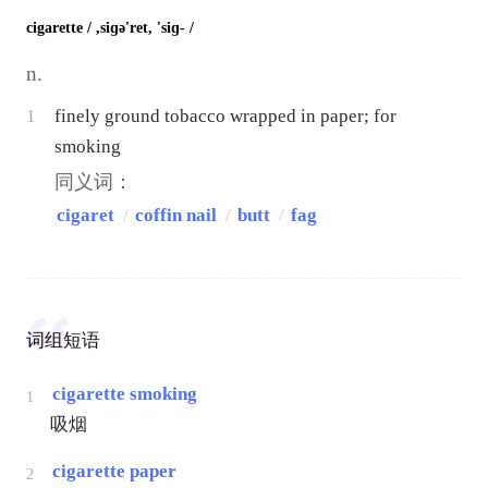
cigarette
/ ,siɡə'ret, 'siɡ- /
n.
1
finely ground tobacco wrapped in paper; for
smoking
同义词：
cigaret
/
coffin nail
/
butt
/
fag
词组短语
cigarette smoking
1
吸烟
cigarette paper
2