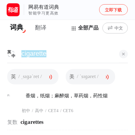
网易有道词典
立即下载
智能学习更高效
词典
翻译
全部产品
中文
英
中
/ ˌsɪɡəˈret /
/ ˈsɪɡəret /
英
美
n.
香烟，纸烟；麻醉烟，草药烟，药性烟
初中
/
高中
/
CET4
/
CET6
cigarettes
复数