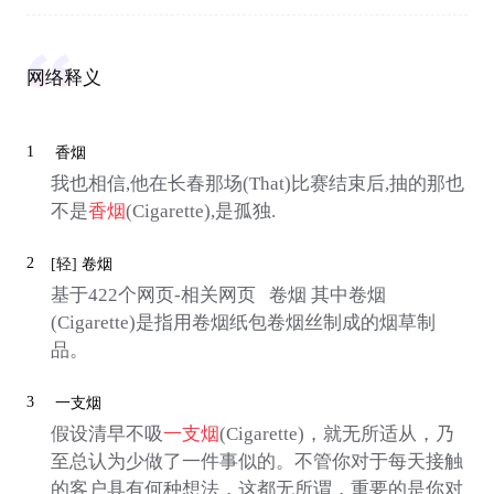
网络释义
1
香烟
我也相信,他在长春那场(That)比赛结束后,抽的那也
不是
香烟
(Cigarette),是孤独.
2
[轻]
卷烟
基于422个网页-相关网页 卷烟 其中卷烟
(Cigarette)是指用卷烟纸包卷烟丝制成的烟草制
品。
3
一支烟
假设清早不吸
一支烟
(Cigarette)，就无所适从，乃
至总认为少做了一件事似的。不管你对于每天接触
的客户具有何种想法，这都无所谓，重要的是你对