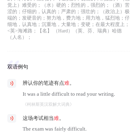
觉上）难受的；（水）硬的；烈性的，强烈的；（酒）苦
涩的；仔细的，认真的；严肃的；强壮的；（政治上）极
端的；发硬音的；努力地，费力地；用力地，猛烈地；仔
细地，认真地；沉重地，大量地；变硬；在最大程度上；
<英>海滩路；【名】 （Hard）（英、芬、瑞典）哈德
（人名）；
双语例句
辨认你的笔迹有点
难
。
It was a little difficult to read your writing.
《柯林斯英汉双解大词典》
这场考试相当
难
。
The exam was fairly difficult.