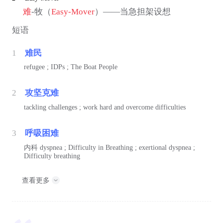
难
-牧（
Easy-Mover
）——当急担架设想
短语
1
难民
refugee ; IDPs ; The Boat People
2
攻坚克难
tackling challenges ; work hard and overcome difficulties
3
呼吸困难
内科
dyspnea ; Difficulty in Breathing ; exertional dyspnea ;
Difficulty breathing
查看更多