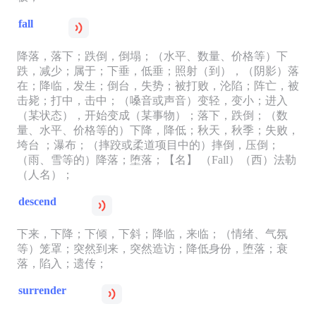
fall
降落，落下；跌倒，倒塌；（水平、数量、价格等）下
跌，减少；属于；下垂，低垂；照射（到），（阴影）落
在；降临，发生；倒台，失势；被打败，沦陷；阵亡，被
击毙；打中，击中；（嗓音或声音）变轻，变小；进入
（某状态），开始变成（某事物）；落下，跌倒；（数
量、水平、价格等的）下降，降低；秋天，秋季；失败，
垮台 ；瀑布；（摔跤或柔道项目中的）摔倒，压倒；
（雨、雪等的）降落；堕落；【名】 （Fall）（西）法勒
（人名）；
descend
下来，下降；下倾，下斜；降临，来临；（情绪、气氛
等）笼罩；突然到来，突然造访；降低身份，堕落；衰
落，陷入；遗传；
surrender