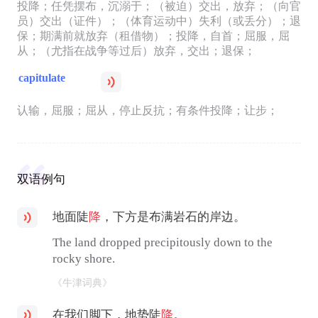
投降；任凭摆布，沉溺于；（被迫）交出，放弃；（向官
员）交出（证件）；（体育运动中）失利（或丢分）；退
保；期满前就放弃（租借物）；投降，自首；屈服，屈
从；（尤指在战争等过后）放弃，交出；退保；
capitulate
认输，屈服；屈从，停止反抗；有条件投降；让步；
双语例句
地面陡
降
，下方是布满岩石的岸边。
The land dropped precipitously down to the
rocky shore.
《牛津词典》
在我们脚下，地势陡
降
。