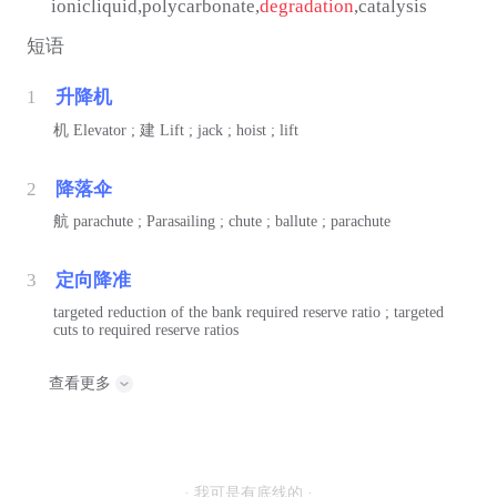
ionicliquid,polycarbonate,
degradation
,catalysis
短语
1
升降机
机
Elevator ;
建
Lift ; jack ; hoist ; lift
2
降落伞
航
parachute ; Parasailing ; chute ; ballute ; parachute
3
定向降准
targeted reduction of the bank required reserve ratio ; targeted
cuts to required reserve ratios
查看更多
· 我可是有底线的 ·