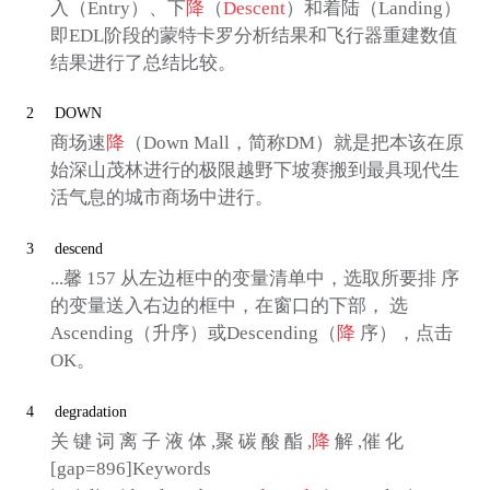
入（Entry）、下
降
（
Descent
）和着陆（Landing）
即EDL阶段的蒙特卡罗分析结果和飞行器重建数值
结果进行了总结比较。
2
DOWN
商场速
降
（Down Mall，简称DM）就是把本该在原
始深山茂林进行的极限越野下坡赛搬到最具现代生
活气息的城市商场中进行。
3
descend
...馨 157 从左边框中的变量清单中，选取所要排 序
的变量送入右边的框中，在窗口的下部， 选
Ascending（升序）或Descending（
降
序），点击
OK。
4
degradation
关 键 词 离 子 液 体 ,聚 碳 酸 酯 ,
降
解 ,催 化
[gap=896]Keywords