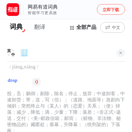
网易有道词典
立即下载
智能学习更高效
词典
翻译
全部产品
中文
英
中
/ jiàng,xiáng /
drop
投，丢；躺倒；剔除，除名；停止，放弃；中途卸客，中
途卸货；寄，送，写（信）；（道路、地面等）急剧向下
倾斜；突然终止与（某人）的（恋爱）关系；（使）掉
落；减少，降低；滴，少量；下降；落差；<非正式>递
送，交付；<美>邮政信箱，邮筒；（赃物、非法物、秘
密物品的）藏匿处；垂幕，升降幕；（绞刑架的）下落
板；