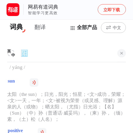
网易有道词典
立即下载
智能学习更高效
词典
翻译
全部产品
中文
英
中
/ yáng /
sun
太阳（the sun）；日光，阳光；恒星；<文>成功，荣耀；
<文>一天，一年；<文>被视为荣誉（或灵感、理解）源
泉的人（或物）；晒太阳，（尤指）日光浴；【名】
（Sun）（中）孙（普通话·威妥玛），（柬）孙，（缅）
素，（土）松（人名）；
positive