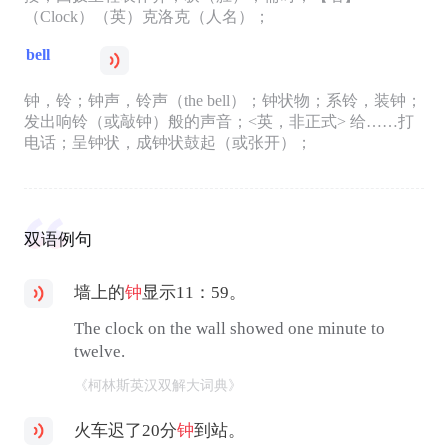
（Clock）（英）克洛克（人名）；
bell
钟，铃；钟声，铃声（the bell）；钟状物；系铃，装钟；
发出响铃（或敲钟）般的声音；<英，非正式> 给……打
电话；呈钟状，成钟状鼓起（或张开）；
双语例句
墙上的
钟
显示11：59。
The clock on the wall showed one minute to
twelve.
《柯林斯英汉双解大词典》
火车迟了20分
钟
到站。