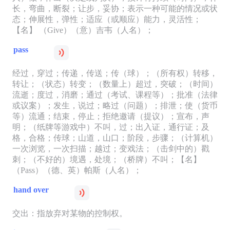
长，弯曲，断裂；让步，妥协；表示一种可能的情况或状
态；伸展性，弹性；适应（或顺应）能力，灵活性；
【名】 （Give）（意）吉韦（人名）；
pass
经过，穿过；传递，传送；传（球）；（所有权）转移，
转让；（状态）转变；（数量上）超过，突破；（时间）
流逝；度过，消磨；通过（考试、课程等）；批准（法律
或议案）；发生，说过；略过（问题）；排泄；使（货币
等）流通；结束，停止；拒绝邀请（提议）；宣布，声
明；（纸牌等游戏中）不叫，过；出入证，通行证；及
格，合格；传球；山道，山口；阶段，步骤；（计算机）
一次浏览，一次扫描；越过；变戏法；（击剑中的）戳
刺；（不好的）境遇，处境；（桥牌）不叫；【名】
（Pass）（德、英）帕斯（人名）；
hand over
交出：指放弃对某物的控制权。