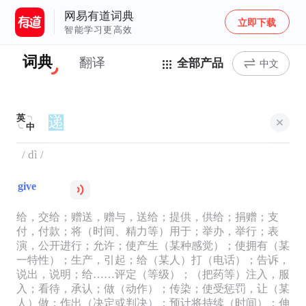
网易有道词典
立即下载
智能学习更高效
词典
翻译
全部产品
中文
英
中
/ dì /
give
给，交给；赠送，赠与，送给；提供，供给；捐赠；支
付，付款；将（时间、精力等）用于；举办，举行；表
演，公开进行；允许；使产生（某种感觉）；使拥有（某
一特性）；生产，引起；给（某人）打（电话）；告诉，
说出，说明；给……评定（等级）；（把药等）注入，服
入；看待，承认；做（动作）；传染；使受惩罚，让（某
人）做；作出（决定或判决）；预计将持续（时间）；伸