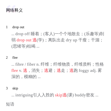
网络释义
1
drop out
... drop off 睡着；(客人)一个个地散去；(乐趣等)削
弱
drop out
逃
(学)；离队出走 dry up 干瘦；干涸；
(思绪等)枯竭 ...
2
flee
... fibre / fiber n. 纤维；纤维物质，纤维质料；性格
flee
v.
逃
，消失；
逃
避；
逃
走；
逃
跑 foggy adj. 雾
深的，模糊的 ...
3
skip
... intriguing引人入胜的
skip
逃
(课) buddy密友 ...
短语