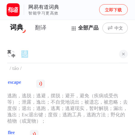
网易有道词典
立即下载
智能学习更高效
词典
翻译
全部产品
中文
英
中
/ táo /
escape
逃跑，逃脱；逃避，摆脱；避开，避免（疾病或受伤
等）；泄露，逸出；不自觉地说出；被遗忘，被忽略；去
度假；退出；逃跑，逃离；逃避现实，暂时解脱；漏出，
逸出；Esc退出键；度假；逃跑工具，逃跑方法；野化的
植物（或宠物）；
flee