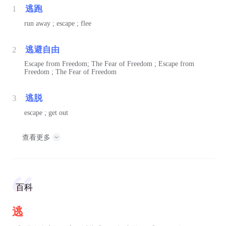
1
逃跑
run away ; escape ; flee
2
逃避自由
Escape from Freedom; The Fear of Freedom ; Escape from
Freedom ; The Fear of Freedom
3
逃脱
escape ; get out
查看更多
百科
逃