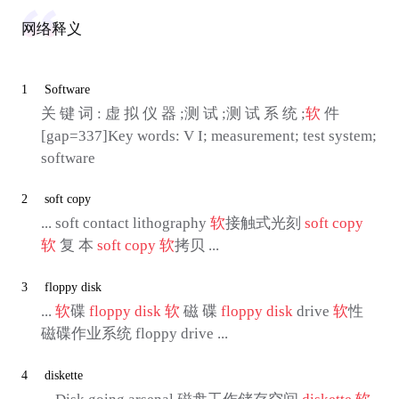
网络释义
1
Software
关 键 词 : 虚 拟 仪 器 ;测 试 ;测 试 系 统 ;
软
件
[gap=337]Key words: V I; measurement; test system;
software
2
soft copy
... soft contact lithography
软
接触式光刻
soft copy
软
复 本
soft copy
软
拷贝 ...
3
floppy disk
...
软
碟
floppy disk
软
磁 碟
floppy disk
drive
软
性
磁碟作业系统 floppy drive ...
4
diskette