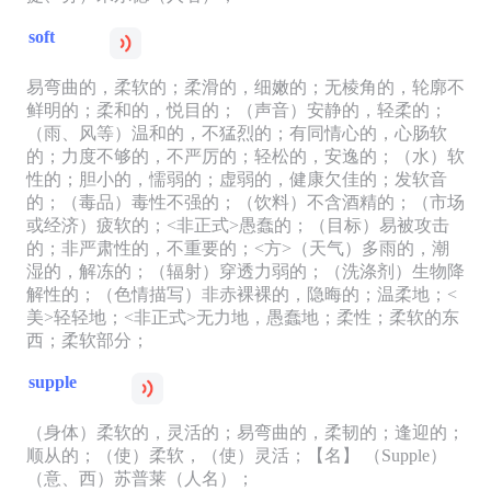
soft
易弯曲的，柔软的；柔滑的，细嫩的；无棱角的，轮廓不
鲜明的；柔和的，悦目的；（声音）安静的，轻柔的；
（雨、风等）温和的，不猛烈的；有同情心的，心肠软
的；力度不够的，不严厉的；轻松的，安逸的；（水）软
性的；胆小的，懦弱的；虚弱的，健康欠佳的；发软音
的；（毒品）毒性不强的；（饮料）不含酒精的；（市场
或经济）疲软的；<非正式>愚蠢的；（目标）易被攻击
的；非严肃性的，不重要的；<方>（天气）多雨的，潮
湿的，解冻的；（辐射）穿透力弱的；（洗涤剂）生物降
解性的；（色情描写）非赤裸裸的，隐晦的；温柔地；<
美>轻轻地；<非正式>无力地，愚蠢地；柔性；柔软的东
西；柔软部分；
supple
（身体）柔软的，灵活的；易弯曲的，柔韧的；逢迎的；
顺从的；（使）柔软，（使）灵活；【名】 （Supple）
（意、西）苏普莱（人名）；