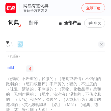
网易有道词典
立即下载
智能学习更高效
词典
翻译
全部产品
中文
英
中
/ ruǎn /
mild
（伤病）不严重的，轻微的；（感觉或表情）不强烈的，
微弱的；（惩罚或批评）不严厉的；轻的，不过度的；
（味道）清淡的，不刺激的；（药物、化妆品等）柔和
的，无副作用的；（肥皂、洗涤液）温和的，不伤皮肤
的；（天气）和煦的，温暖的；（人或其行为）和善的，
随和的；<英>淡味黑啤；【名】 （Mild）（瑞典、德、
捷、芬）米尔德（人名）；