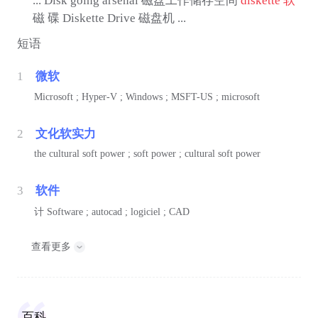
... Disk going arsenal 磁盘工作储存空间
diskette
软
磁 碟 Diskette Drive 磁盘机 ...
短语
1
微软
Microsoft ; Hyper-V ; Windows ; MSFT-US ; microsoft
2
文化软实力
the cultural soft power ; soft power ; cultural soft power
3
软件
计
Software ; autocad ; logiciel ; CAD
查看更多
百科