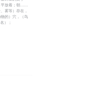
，平放着；朝……
云、雾等）存在，
动物的）穴，（鸟
人名）；