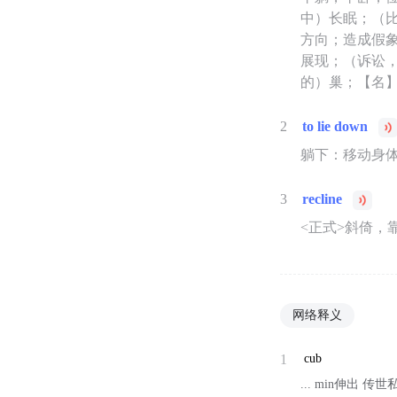
中）长眠；（
方向；造成假
展现；（诉讼
的）巢；【名】
2
to lie down
躺下：移动身
3
recline
<正式>斜倚，
网络释义
1
cub
... min伸出 