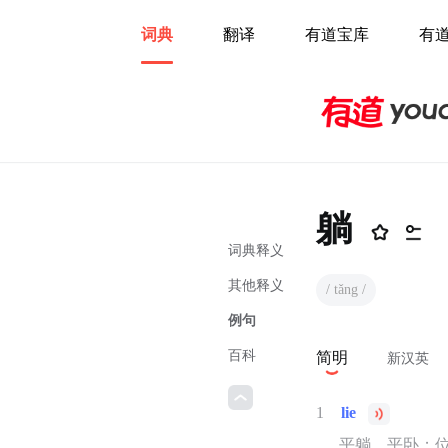
词典
翻译
有道宝库
有
躺
词典释义
其他释义
/ tǎng /
例句
百科
简明
新汉英
1
lie
平躺，平卧；