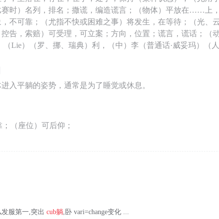
比赛时）名列，排名；撒谎，编造谎言；（物体）平放在……上
象，不可靠；（尤指不快或困难之事）将发生，在等待；（光、
，控告，索赔）可受理，可立案；方向，位置；谎言，谎话；（
 （Lie）（罗、挪、瑞典）利，（中）李（普通话·威妥玛）（
体进入平躺的姿势，通常是为了睡觉或休息。
靠；（座位）可后仰；
传世私发服第一,突出
cub
躺
,卧 vari=change变化 ...