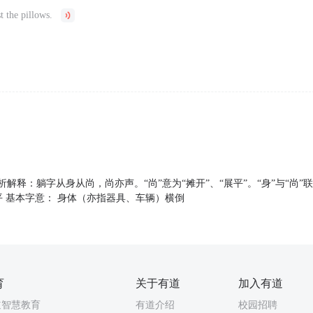
t the pillows.
字义分析解释：躺字从身从尚，尚亦声。“尚”意为“摊开”、“展平”。“身”与“尚
平 基本字意： 身体（亦指器具、车辆）横倒
育
关于有道
加入有道
道智慧教育
有道介绍
校园招聘