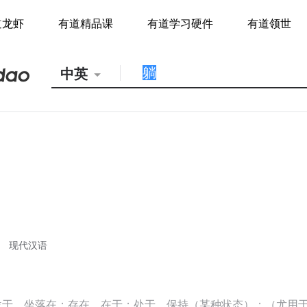
道龙虾
有道精品课
有道学习硬件
有道领世
中英
现代汉语
位于，坐落在；存在，在于；处于，保持（某种状态）；（尤用