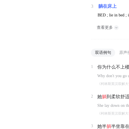
3
躺在床上
BED ; lie in bed ; 
查看更多
双语例句
原声
1
你为什么不上
Why don't you go up
《柯林斯英汉双解大
2
她
躺
到柔软舒
She lay down on th
《柯林斯英汉双解大
3
她半
躺
半坐靠