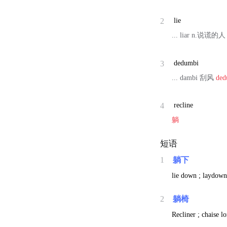
2
lie
... liar n.说谎的
3
dedumbi
... dambi 刮风
ded
4
recline
躺
短语
1
躺下
lie down ; laydown
2
躺椅
Recliner ; chaise l