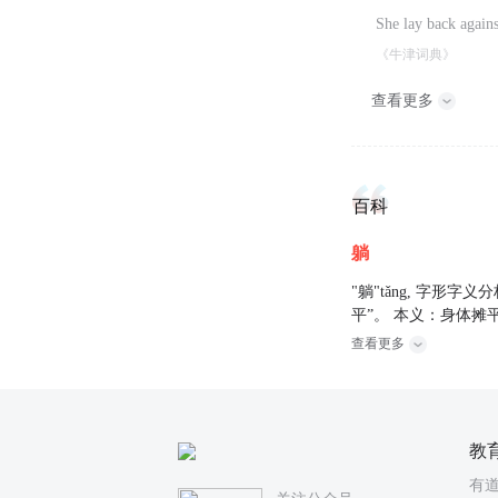
She lay back agains
《牛津词典》
查看更多
百科
躺
"躺"tǎng, 字形
平”。 本义：身体摊
查看更多
教
有