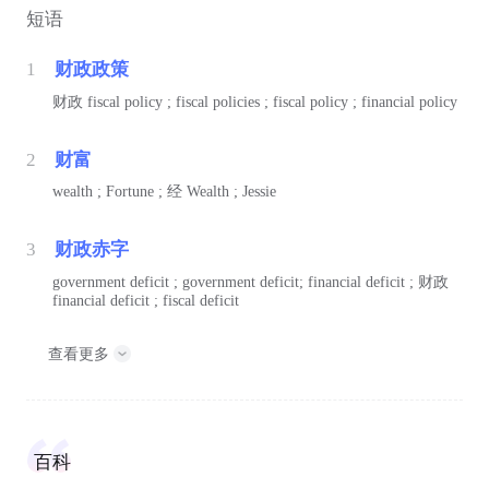
短语
1
财政政策
财政
fiscal policy ; fiscal policies ; fiscal policy ; financial policy
2
财富
wealth ; Fortune ;
经
Wealth ; Jessie
3
财政赤字
government deficit ; government deficit; financial deficit ;
财政
financial deficit ; fiscal deficit
查看更多
百科