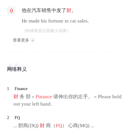
他在汽车销售中发了
财
。
He made his fortune in car sales.
《柯林斯英汉双解大词典》
查看更多
网络释义
1
Finance
财
务 部 »
Finance
请伸出你的左手。 » Please hold
out your left hand.
2
FQ
... 胆商(DQ)
财
商（
FQ
） 心商(MQ) ...