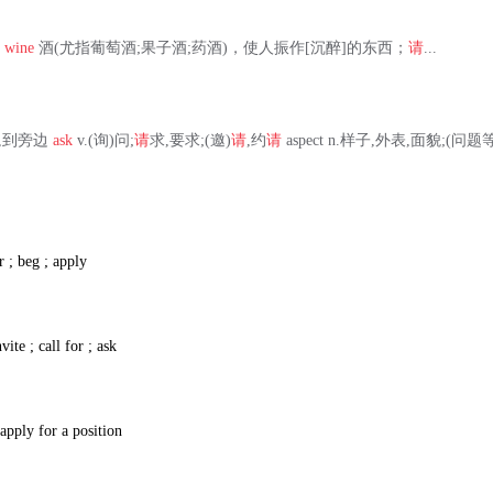
酒
wine
酒(尤指葡萄酒;果子酒;药酒)，使人振作[沉醉]的东西；
请
...
在旁边,到旁边
ask
v.(询)问;
请
求,要求;(邀)
请
,约
请
aspect n.样子,外表,面貌;(问题等
r ; beg ; apply
vite ; call for ; ask
 apply for a position