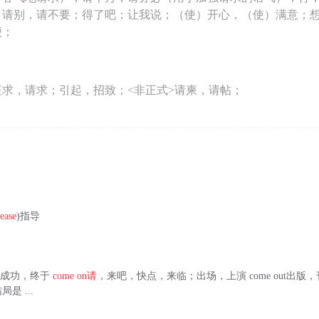
；请别，请不要；得了吧；让我说；（使）开心，（使）满意；
便；
求，请求；引起，招致；<非正式>请柬，请帖；
ease
)指导
f实现，成功，终于
come on
请
，来吧，快点，来临；出场，上演 come out出
是 ...