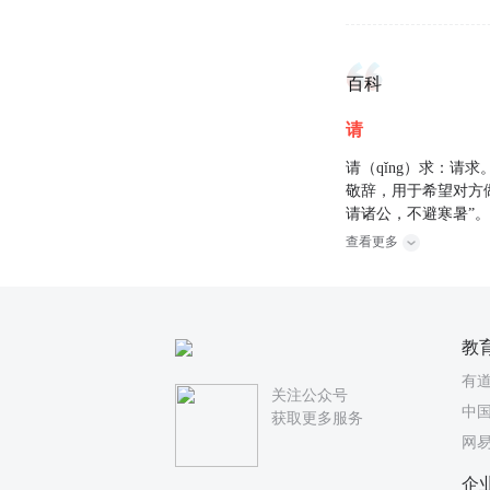
百科
请
请（qǐng）求：请
敬辞，用于希望对方
请诸公，不避寒暑”
查看更多
教
有
关注公众号
中国
获取更多服务
网
企