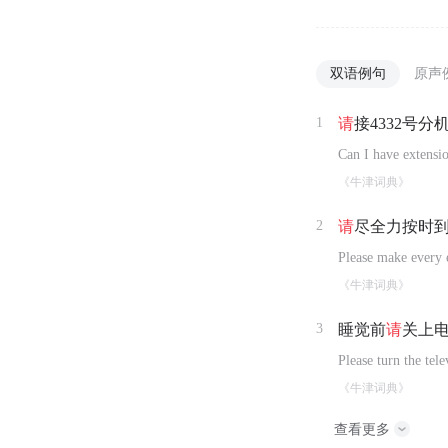
双语例句
原声
1
请
接4332号分
Can I have extensi
《牛津词典》
2
请
尽全力按时
Please make every 
《牛津词典》
3
睡觉前
请
关上
Please turn the tel
《牛津词典》
查看更多