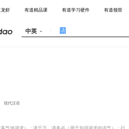
道龙虾
有道精品课
有道学习硬件
有道领世
中英
现代汉语
于客气地请求）；请千万，请务必（用于加强请求的语气）；行