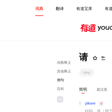
词典
翻译
有道宝库
有
请
词典释义
其他释义
/ qǐng /
例句
百科
简明
新汉英
1
please
好吗，请（用