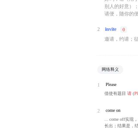
别人的好意）
请便，随你的
2
invite
邀请，约请；征
网络释义
1
Please
借使有题目
请
(
Pl
2
come on
... come of
长出；结果是，结局