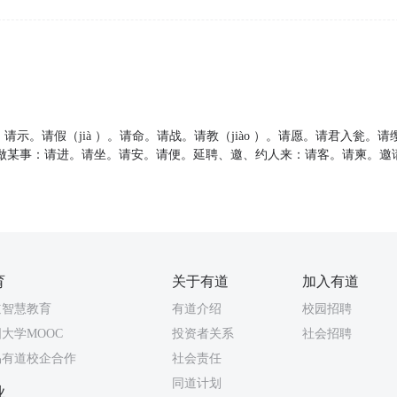
求。请示。请假（jià ）。请命。请战。请教（jiào ）。请愿。请君入瓮。
做某事：请进。请坐。请安。请便。延聘、邀、约人来：请客。请柬。邀
。
育
关于有道
加入有道
道智慧教育
有道介绍
校园招聘
大学MOOC
投资者关系
社会招聘
易有道校企合作
社会责任
同道计划
业