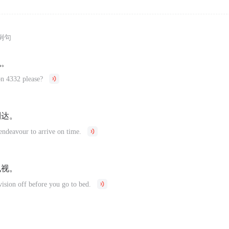
例句
机。
on 4332 please?
到达。
endeavour to arrive on time.
电视。
evision off before you go to bed.