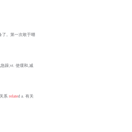
戒备了。第一次敢于嘲
急躁;vt. 使缓和,减
有关系
relate
d a. 有关