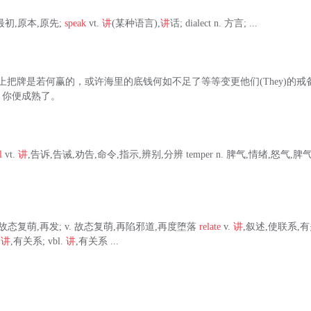
adv. 最初,原本,原先;
speak
vt.
讲
(某种语言),
讲
话; dialect n. 方言; ...
你上把牌是若何赢的，或许海里的底钱何如不足了等等变更他们(They)的
，你便成熟了。
l
vt.
讲
,告诉,告诫,劝告,命令,指示,辨别,分辨 temper n. 脾气,情绪,怒气,脾气
n. 复旧,故态复萌,再发; v. 故态复萌,再陷邪道,再度堕落
relate
v.
讲
,叙述,使联系,
.
讲
,有关系; vbl.
讲
,有关系 ...