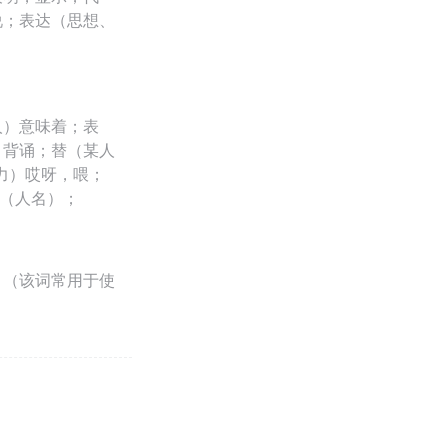
说；表达（思想、
人）意味着；表
，背诵；替（某人
力）哎呀，喂；
伊（人名）；
；（该词常用于使