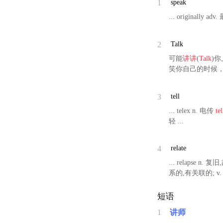
1
speak
... originally 
2
Talk
可能
讲
讲
(
Talk
)
笑你自己的时候
3
tell
... telex n. 电传
tel
轻 ...
4
relate
... relapse 
系的,有关联的; v
短语
1
讲师