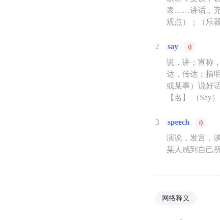
表……讲话，
观点）；（乐
2
say
说，讲；宣称
达，传达；指
或某事）说好话
【名】 （Sa
3
speech
演说，发言，
某人感到自己
网络释义