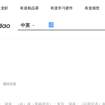
道龙虾
有道精品课
有道学习硬件
有道领世
中英
现代汉语
说，讲述；（会）讲（某种语言）；发言，演讲；（不用言语）