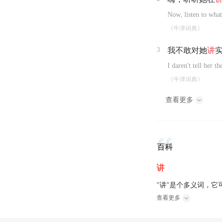
Now, listen to what
《牛津词典》
3
我不敢对她
讲
I daren't tell her th
《牛津词典》
查看更多
百科
讲
"讲"是个多义词，
查看更多