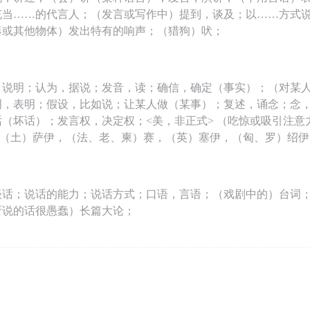
充当……的代言人；（发言或写作中）提到，谈及；以……方式
器或其他物体）发出特有的响声；（猎狗）吠；
，说明；认为，据说；发音，读；确信，确定（事实）；（对某
明，表明；假设，比如说；让某人做（某事）；复述，诵念；念
（坏话）；发言权，决定权；<美，非正式> （吃惊或吸引注意
y）（土）萨伊，（法、老、柬）赛，（英）塞伊，（匈、罗）绍
谈话；说话的能力；说话方式；口语，言语；（戏剧中的）台词
所说的话很愚蠢）长篇大论；