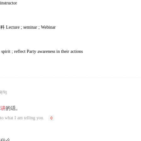
instructor
社科
Lecture ; seminar ; Webinar
spirit ; reflect Party awareness in their actions
例句
你
讲
的话。
 to what I am telling you.
讲
什么。