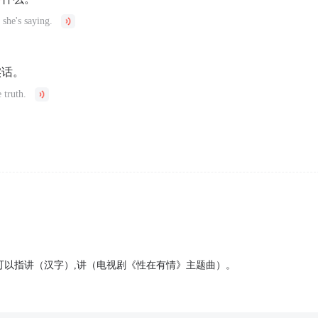
 she's saying.
实话。
e truth.
它可以指讲（汉字）,讲（电视剧《性在有情》主题曲）。