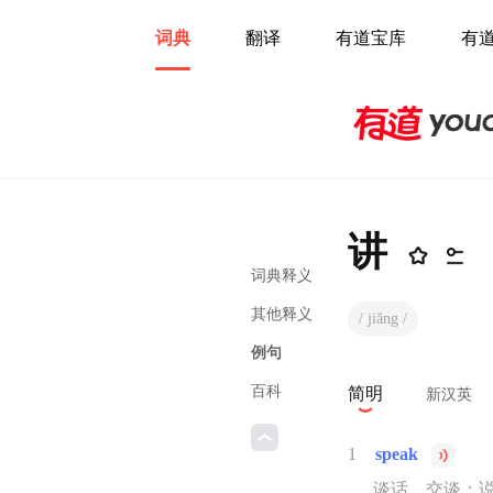
词典
翻译
有道宝库
有
讲
词典释义
其他释义
/ jiǎng /
例句
百科
简明
新汉英
1
speak
谈话，交谈；