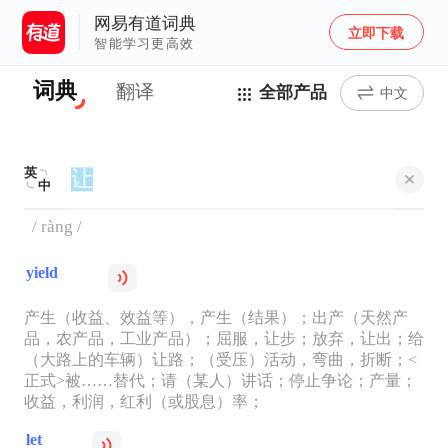
网易有道词典
立即下载
智能学习更高效
词典
翻译
全部产品
中文
英
中
/ ràng /
yield
产生（收益、效益等），产生（结果）；出产（天然产
品，农产品，工业产品）；屈服，让步；放弃，让出；给
（大路上的车辆）让路；（受压）活动，弯曲，折断；<
正式>被……替代；请（某人）讲话；停止争论；产量；
收益，利润，红利（或股息）率；
let