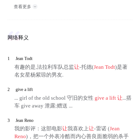
查看更多
网络释义
1
Jean Todt
有趣的是,法拉利车队总监
让
-托德(
Jean Todt
)是著
名女星杨紫琼的男友.
2
give a lift
... girl of the old school 守旧的女性
give a lift
让
...搭
车 give away 泄露;赠送 ...
3
Jean Reno
我的影评：这部电影
让
我喜欢上
让
-雷诺 (
Jean
Reno
)，把一个外表冷酷而内心善良面脆弱的杀手