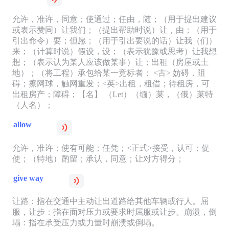
允许，准许，同意；使通过；任由，随；（用于提出建议
或表示赞同）让我们；（提出帮助时说）让，由；（用于
引出命令）要；但愿；（用于引出要说的话）让我（们）
来；（计算时说）假设，设；（表示犹豫或思考）让我想
想；（表示认为某人应该做某事）让；出租（房屋或土
地）；（将工程）承包给某一竞标者； <古> 妨碍，阻
碍；擦网球，触网重发；<英>出租，租借；待租房，可
出租房产；障碍；【名】 （Let）（缅）莱，（俄）莱特
（人名）；
allow
允许，准许；使有可能；任凭；<正式>接受，认可；促
使；（特地）酌留；承认，同意；让对方得分；
give way
让路：指在交通中主动让出道路给其他车辆或行人。屈
服，让步：指在面对压力或要求时屈服或让步。崩溃，倒
塌：指在承受压力或力量时崩溃或倒塌。