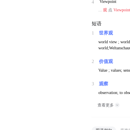
4
Viewpoint
...
观
点
Viewpoin
短语
1
世界观
world view ; world
world;Weltanschau
2
价值观
Value ; values; sen
3
观察
observation; to obs
查看更多