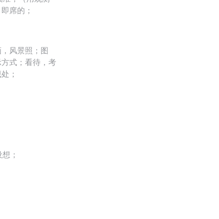
；即席的；
画，风景照；图
示方式；看待，考
藏处；
设想；