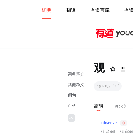
词典
翻译
有道宝库
有
观
词典释义
其他释义
/ guān,guàn /
例句
百科
简明
新汉英
1
observe
注意到，观察