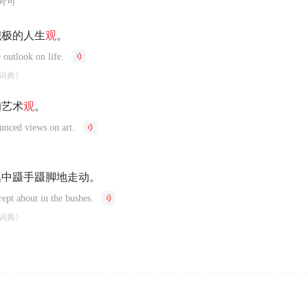
例句
积极的人生
观
。
e outlook on life.
词典》
的艺术
观
。
unced views on art.
丛中蹑手蹑脚地走动。
ept about in the bushes.
词典》