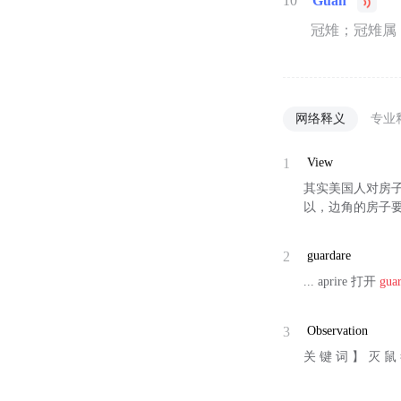
10
Guan
冠雉；冠雉属
网络释义
专业
1
View
其实美国人对房
以，边角的房子要
2
guardare
... aprire 打开
gua
3
Observation
关 键 词 】 灭 鼠