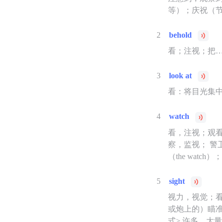
等）；庆祝（
2
behold
看；注视；把
3
look at
看：将目光集
4
watch
看，注视；观
察，监视； 警
（the wa
5
sight
视力，视觉；看
或炮上的）瞄准
式> 许多，大