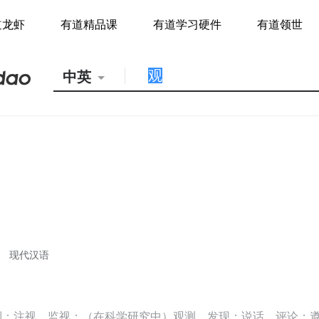
道龙虾
有道精品课
有道学习硬件
有道领世
中英
现代汉语
到；注视，监视；（在科学研究中）观测，发现；说话，评论；