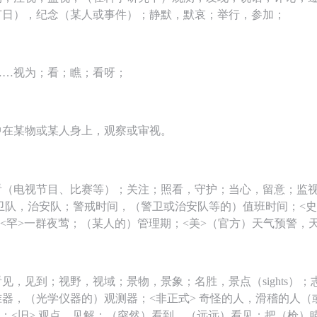
节日），纪念（某人或事件）；静默，默哀；举行，参加；
……视为；看；瞧；看呀；
中在某物或某人身上，观察或审视。
看（电视节目、比赛等）；关注；照看，守护；当心，留意；监
卫队，治安队；警戒时间，（警卫或治安队等的）值班时间；<史
tch）；<罕>一群夜莺；（某人的）管理期；<美>（官方）天气预警
见，见到；视野，视域；景物，景象；名胜，景点（sights）
器，（光学仪器的）观测器；<非正式> 奇怪的人，滑稽的人（
量；<旧> 观点，见解；（突然）看到，（远远）看见；把（枪）