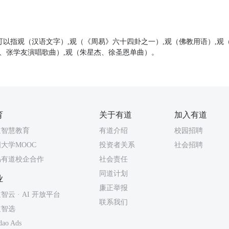
可以指观（汉语文字）,观（《周易》六十四卦之一）,观（佛教用语）,观
麟、张学友演唱歌曲）,观（朱星杰、徐圣恩单曲）。
育
关于有道
加入有道
道智慧教育
有道介绍
校园招聘
大学MOOC
投资者关系
社会招聘
易有道校企合作
社会责任
同道计划
业
廉正举报
智云 · AI 开放平台
联系我们
道智选
dao Ads