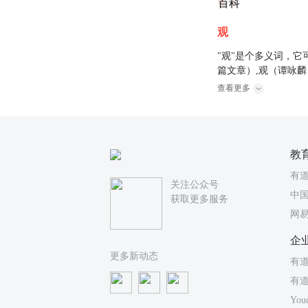
百科
观
"观"是个多义词，它
篇文章）,观（谭咏
查看更多
教
有
关注公众号
中国
获取更多服务
网
企
更多新动态
有道
有
You