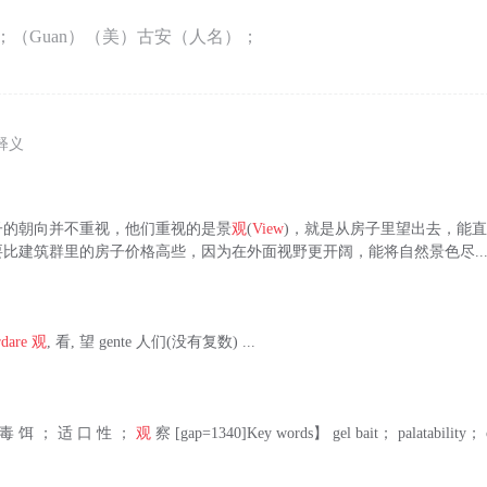
；（Guan）（美）古安（人名）；
释义
子的朝向并不重视，他们重视的是景
观
(
View
)，就是从房子里望出去，能
比建筑群里的房子价格高些，因为在外面视野更开阔，能将自然景色尽..
rdare
观
, 看, 望 gente 人们(没有复数) ...
 毒 饵 ； 适 口 性 ；
观
察 [gap=1340]Key words】 gel bait； palatability； 