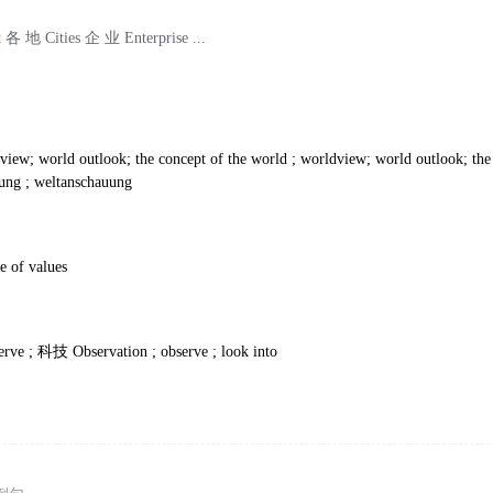
t
各 地 Cities 企 业 Enterprise ...
view; world outlook; the concept of the world ; worldview; world outlook; the
ung ; weltanschauung
se of values
erve ;
科技
Observation ; observe ; look into