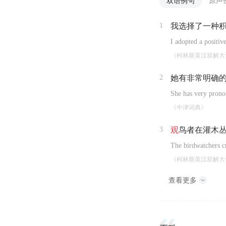
双语例句
原声
1
我选择了一种
I adopted a positiv
《柯林斯英汉双解大
2
她有非常明确
She has very prono
《牛津词典》
3
观
鸟者在灌木
The birdwatchers cr
《柯林斯英汉双解大
查看更多