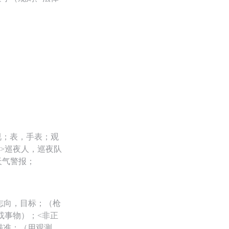
视；表，手表；观
>巡夜人，巡夜队
，天气警报；
；志向，目标；（枪
或事物）；<非正
瞄准；（用观测